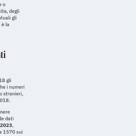
e o
ita, degli
tuali gli
 è la
ti
8 gli
he i numeri
o stranieri,
2018.
anere
de dati
 2023
,
a 1570 sui