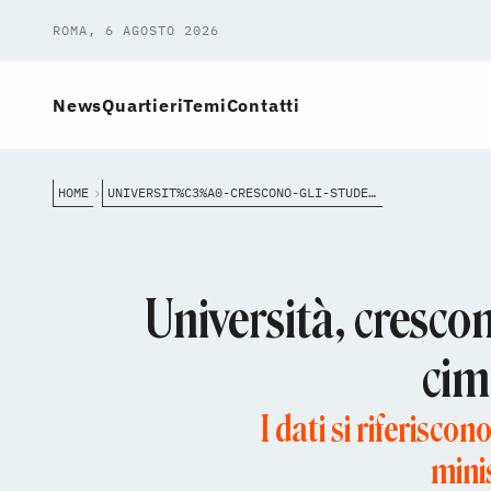
ROMA, 6 AGOSTO 2026
News
Quartieri
Temi
Contatti
HOME
UNIVERSIT%C3%A0-CRESCONO-GLI-STUDENTI-STRANIERI-NEGLI-ATENEI-ROMANI-IN-CIMA-LA-SAPIENZA-CON-9MILA-ISCRI
Università, crescon
cim
I dati si riferiscon
mini