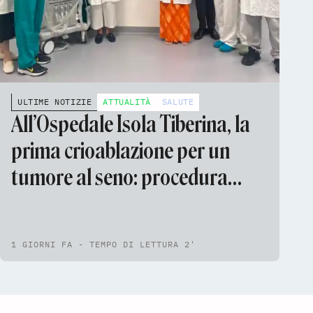
ULTIME NOTIZIE
ATTUALITÀ
SALUTE
All’Ospedale Isola Tiberina, la
prima crioablazione per un
tumore al seno: procedura
mininvasiva, anestesia locale e
nessun ricovero
1 GIORNI FA - TEMPO DI LETTURA 2'