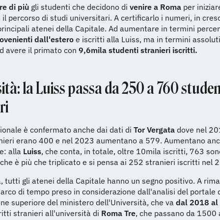
e di più
gli studenti che decidono di
venire a Roma
per iniziar
l percorso di studi universitari. A certificarlo i numeri, in cresc
 principali atenei della Capitale. Ad aumentare in termini percen
ovenienti dall'estero
e iscritti alla Luiss, ma in termini assoluti
d avere il primato con
9,6mila studenti stranieri iscritti.
ità: la Luiss passa da 250 a 760 studen
ri
zionale è confermato anche dai dati di
Tor Vergata
dove nel 201
tranieri erano 400 e nel 2023 aumentano a 579. Aumentano anc
e: alla
Luiss
, che conta, in totale, oltre 10mila iscritti, 763 son
he è più che triplicato e si pensa ai 252 stranieri iscritti nel 
, tutti gli atenei della Capitale hanno un segno positivo. A rim
l'arco di tempo preso in considerazione dall'analisi del portale 
ione superiore del ministero dell'Università, che va
dal 2018 al
ritti stranieri all'università di
Roma Tre
, che passano da 1500 