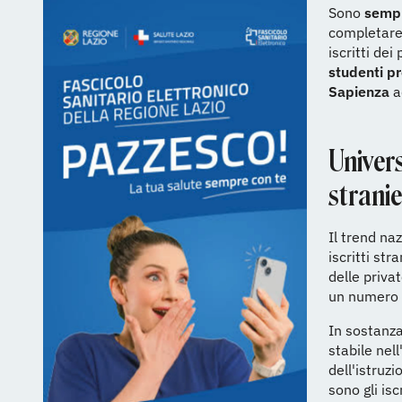
Sono
sempr
completare i
iscritti dei
studenti pr
Sapienza
a
Univers
stranie
Il trend na
iscritti s
delle privat
un numero c
In sostanza
stabile nel
dell'istruz
sono gli isc