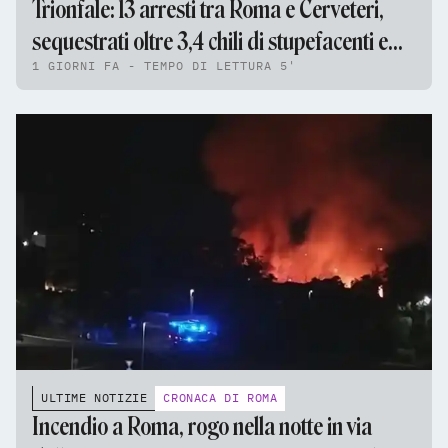
Trionfale: 13 arresti tra Roma e Cerveteri,
sequestrati oltre 3,4 chili di stupefacenti e
1 GIORNI FA - TEMPO DI LETTURA 5'
95mila euro
ULTIME NOTIZIE
CRONACA DI ROMA
Incendio a Roma, rogo nella notte in via