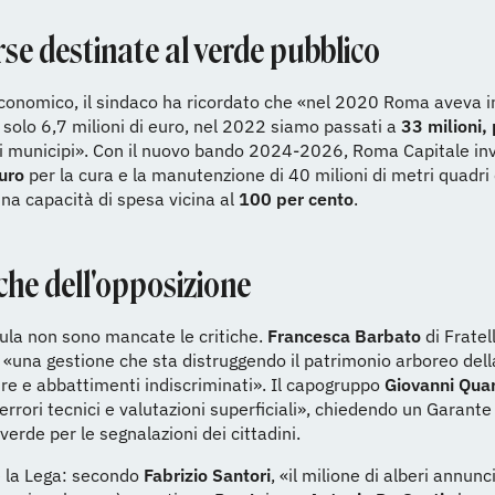
rse destinate al verde pubblico
conomico, il sindaco ha ricordato che «nel 2020 Roma aveva in
e solo 6,7 milioni di euro, nel 2022 siamo passati a
33 milioni,
 i municipi». Con il nuovo bando 2024-2026, Roma Capitale in
euro
per la cura e la manutenzione di 40 milioni di metri quadri 
una capacità di spesa vicina al
100 per cento
.
iche dell'opposizione
ula non sono mancate le critiche.
Francesca Barbato
di Fratell
«una gestione che sta distruggendo il patrimonio arboreo della
re e abbattimenti indiscriminati». Il capogruppo
Giovanni Qua
«errori tecnici e valutazioni superficiali», chiedendo un Garante
erde per le segnalazioni dei cittadini.
 la Lega: secondo
Fabrizio Santori
, «il milione di alberi annun