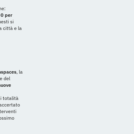
ne:
30 per
esti si
 città e la
nspaces
, la
e del
nuove
 totalità
accertato
terventi
rossimo