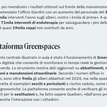
a poi rivendicato i risultati ottenuti sul fronte della manutenzio
tenziato l’ufficio Giardini con un aumento del personale del
mila
interventi l’anno sugli alberi, contro i 6mila di prima». A qu
o
71mila interventi di endoterapia
per salvaguardare i pini della
i quasi
19mila ceppi
non sostituiti da anni.
ttaforma Greenspaces
nto centrale illustrato in aula è stato il funzionamento di
Gree
 digitale che consente di monitorare in tempo reale la gestion
 verde. Lo strumento mostra dati aggiornati su
abbattimenti, 
oni e manutenzioni straordinarie
. Secondo i numeri diffusi in
o, sono oltre
9mila
gli alberi abbattuti nel 2024, ma nella quasi
 tratta di esemplari
secchi o pericolanti
a rischio caduta, come 
agronomiche. La piattaforma consente anche di verificare gli in
i per le
sostituzioni
e, ha fatto sapere Gualtieri, «dall'anno p
anche l'interazione con i cittadini».