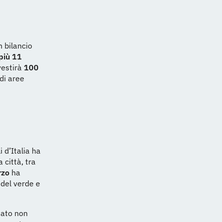
 bilancio
 più 11
vestirà
100
di aree
i d’Italia ha
 città, tra
rzo
ha
 del verde e
ciato non