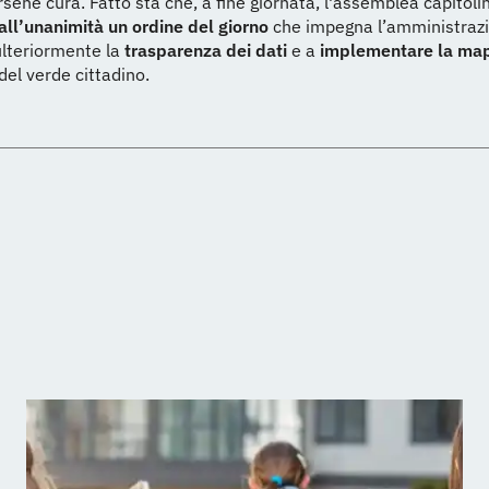
sene cura. Fatto sta che, a fine giornata, l'assemblea capitoli
ll’unanimità un ordine del giorno
che impegna l’amministraz
ulteriormente la
trasparenza dei dati
e a
implementare la ma
del verde cittadino.