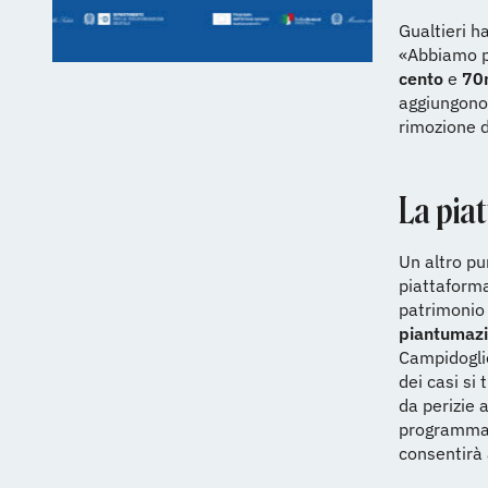
Gualtieri h
«Abbiamo po
cento
e
70
aggiungon
rimozione d
La pia
Un altro pu
piattaforma
patrimonio
piantumazi
Campidogli
dei casi si
da perizie 
programmat
consentirà 