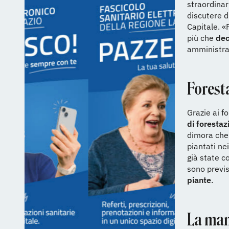
straordinar
discutere d
Capitale. 
più che
dec
amministra
Forest
Grazie ai fo
di forestaz
dimora che
piantati ne
già state c
sono previ
piante
.
La man