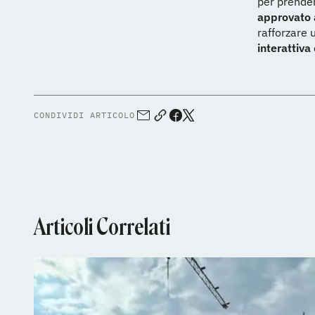
per prender
approvato a
rafforzare 
interattiva
CONDIVIDI ARTICOLO
Articoli Correlati