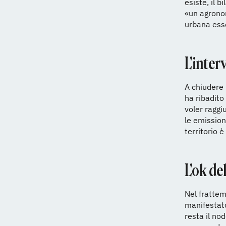
esiste, il 
«un agronom
urbana ess
L'inter
A chiudere 
ha ribadito
voler raggi
le emission
territorio è
L'ok de
Nel frattem
manifestat
resta il no