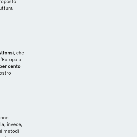
roposto
uttura
lfonsi
, che
d’Europa a
per cento
nostro
anno
a, invece,
ui metodi