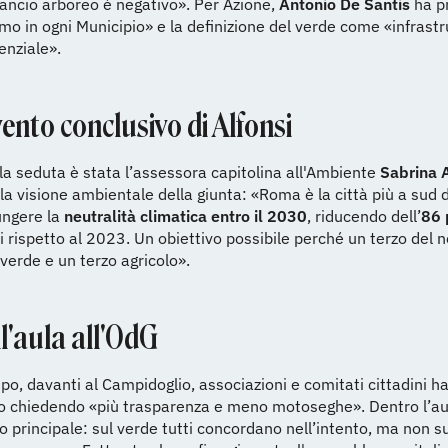
bilancio arboreo è negativo». Per Azione,
Antonio De Santis
ha p
o in ogni Municipio» e la definizione del verde come «infrastr
enziale».
vento conclusivo di Alfonsi
la seduta è stata l’assessora capitolina all'Ambiente
Sabrina A
 la visione ambientale della giunta: «Roma è la città più a sud 
ungere la
neutralità climatica entro il 2030
, riducendo dell’
86 
i rispetto al 2023. Un obiettivo possibile perché un terzo del 
 verde e un terzo agricolo».
ll'aula all'OdG
po, davanti al Campidoglio, associazioni e comitati cittadini h
o chiedendo «più trasparenza e meno motoseghe». Dentro l’aul
do principale: sul verde tutti concordano nell’intento, ma non s