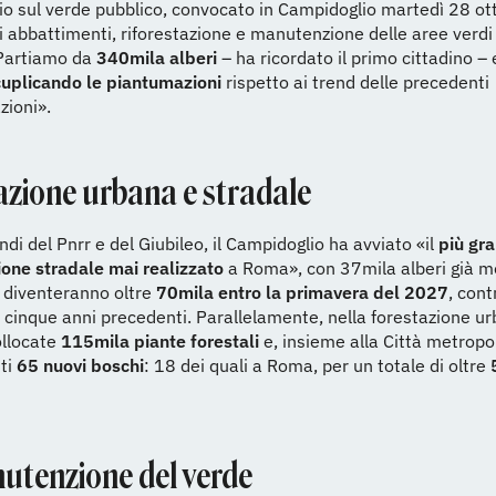
io sul verde pubblico, convocato in Campidoglio martedì 28 ot
i abbattimenti, riforestazione e manutenzione delle aree verdi
«Partiamo da
340mila alberi
– ha ricordato il primo cittadino –
uplicando le piantumazioni
rispetto ai trend delle precedenti
zioni».
azione urbana e stradale
ndi del Pnrr e del Giubileo, il Campidoglio ha avviato «il
più gr
ione stradale mai realizzato
a Roma», con 37mila alberi già m
 diventeranno oltre
70mila entro la primavera del 2027
, cont
i cinque anni precedenti. Parallelamente, nella forestazione u
ollocate
115mila piante forestali
e, insieme alla Città metropo
sti
65 nuovi boschi
: 18 dei quali a Roma, per un totale di oltre
utenzione del verde