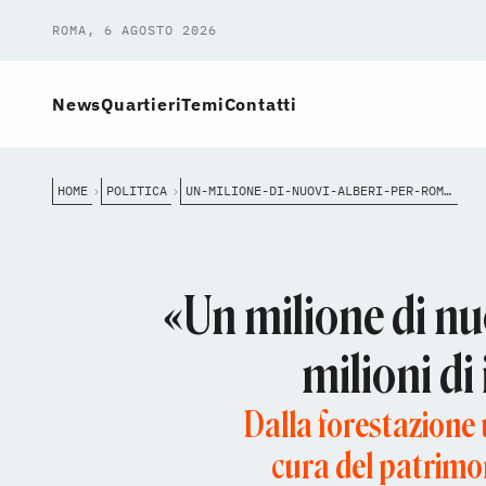
ROMA, 6 AGOSTO 2026
News
Quartieri
Temi
Contatti
HOME
POLITICA
UN-MILIONE-DI-NUOVI-ALBERI-PER-ROMA-GUALTIERI-ANNUNCIA-100-MILIONI-DI-INVESTIMENTI-PER-IL-VERDE-ENTRO-IL-2026
«Un milione di nu
milioni di
Dalla forestazione 
cura del patrimo