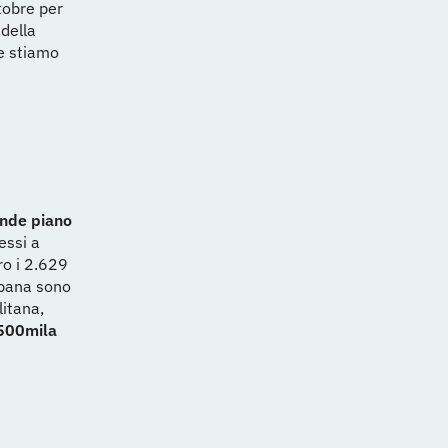
tobre per
 della
 e stiamo
ande piano
essi a
ro i 2.629
rbana sono
litana,
500mila