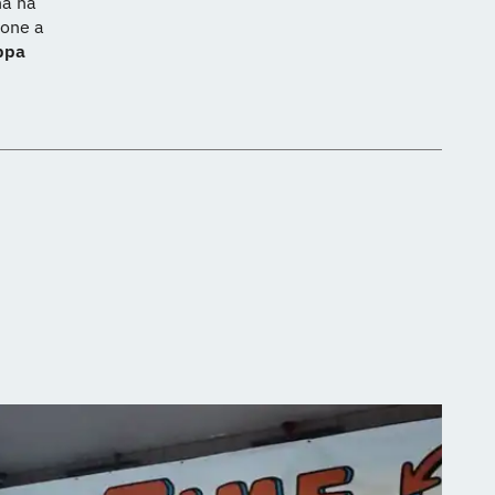
na ha
ione a
ppa