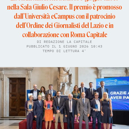
nella Sala Giulio Cesare. Il premio è promosso
dall’Università eCampus con il patrocinio
dell’Ordine dei Giornalisti del Lazio e in
collaborazione con Roma Capitale
DI
REDAZIONE LA CAPITALE
PUBBLICATO IL 1 GIUGNO 2026 10:43
TEMPO DI LETTURA 4'