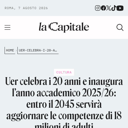
ROMA, 7 AGOSTO 2026
HOME
UER-CELEBRA-I-20-ANNI-E-INAUGURA-LANNO-ACCADEMICO-202526-ENTRO-IL-2045-SERVIR%C3%A0-AGGIORNARE-LE-COMPETENZE-DI-18-MILIONI-DI-ADULTI
CULTURA
Uer celebra i 20 anni e inaugura
l’anno accademico 2025/26:
entro il 2045 servirà
aggiornare le competenze di 18
milioni di adulti