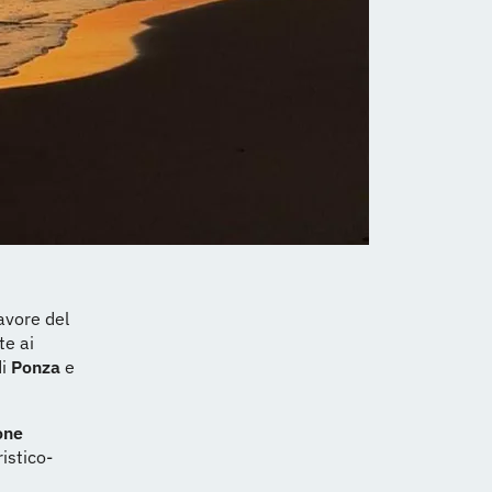
avore del
te ai
di
Ponza
e
one
ristico-