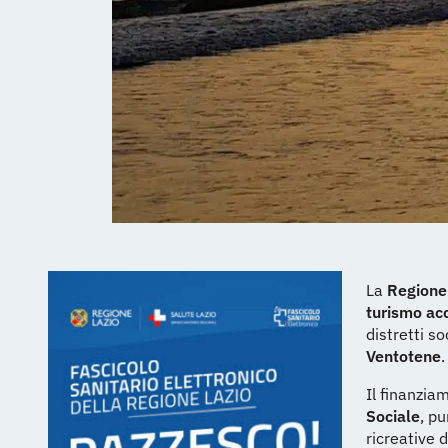
La
Regione
turismo acc
distretti s
Ventotene
.
Il finanzia
Sociale
, pu
ricreative 