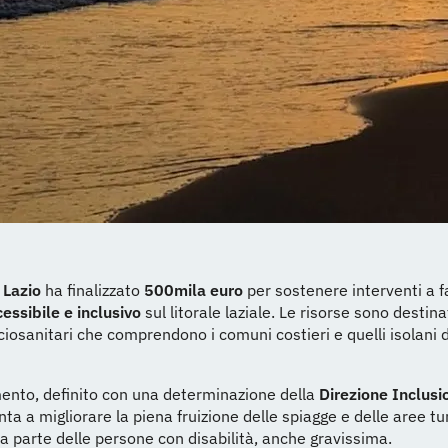
 Lazio
ha finalizzato
500mila euro
per sostenere interventi a f
essibile e inclusivo
sul litorale laziale. Le risorse sono destina
ociosanitari che comprendono i comuni costieri e quelli isolani 
mento, definito con una determinazione della
Direzione Inclusi
nta a migliorare la piena fruizione delle spiagge e delle aree tu
da parte delle persone con disabilità, anche gravissima.