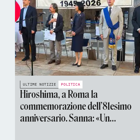
ULTIME NOTIZIE
POLITICA
Hiroshima, a Roma la
commemorazione dell’81esimo
anniversario. Sanna: «Un
monito per tutti, continueremo