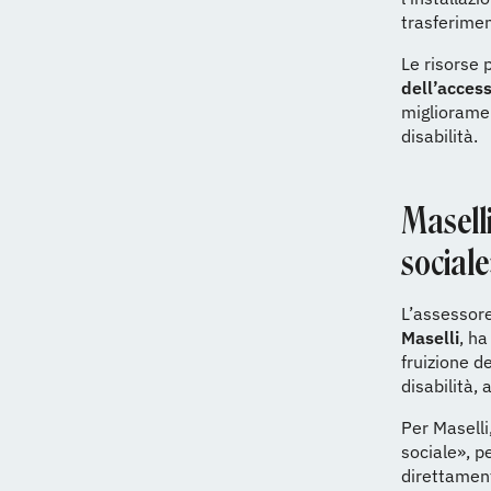
trasferiment
Le risorse 
dell’access
miglioramen
disabilità.
Maselli
sociale
L’assessore
Maselli
, ha
fruizione d
disabilità,
Per Maselli
sociale», p
direttament