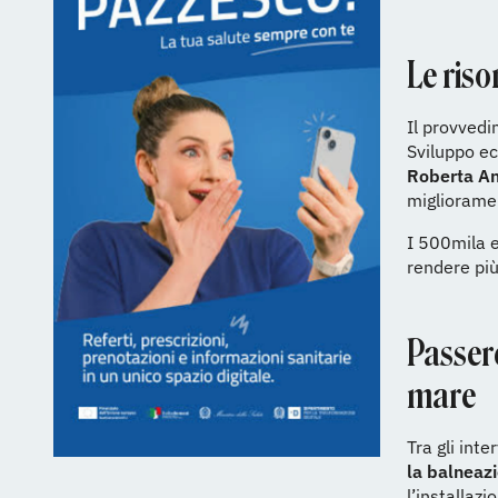
Le riso
Il provvedi
Sviluppo ec
Roberta Ang
miglioramen
I 500mila e
rendere più
Passere
mare
Tra gli inte
la balneaz
l’installazi