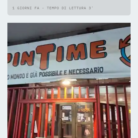
«Proposta solida sul piano
1 GIORNI FA - TEMPO DI LETTURA 3'
tecnico e giuridico»