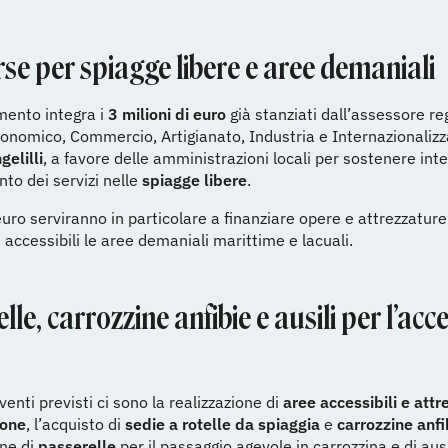
rse per spiagge libere e aree demaniali
mento integra i
3 milioni di euro
già stanziati dall’assessore re
onomico, Commercio, Artigianato, Industria e Internazionalizz
elilli
, a favore delle amministrazioni locali per sostenere inte
to dei servizi nelle
spiagge libere
.
uro serviranno in particolare a finanziare opere e attrezzature
 accessibili le aree demaniali marittime e lacuali.
lle, carrozzine anfibie e ausili per l’acc
rventi previsti ci sono la realizzazione di
aree accessibili e attr
ione
, l’acquisto di
sedie a rotelle da spiaggia
e
carrozzine anfi
one di
passerelle
per il passaggio agevole in carrozzina e di ausil