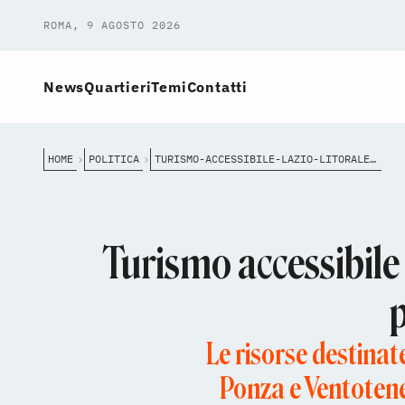
ROMA, 9 AGOSTO 2026
News
Quartieri
Temi
Contatti
HOME
POLITICA
TURISMO-ACCESSIBILE-LAZIO-LITORALE-500MILA-EURO-SPIAGGE
Turismo accessibile 
p
Le risorse destinate
Ponza e Ventotene.