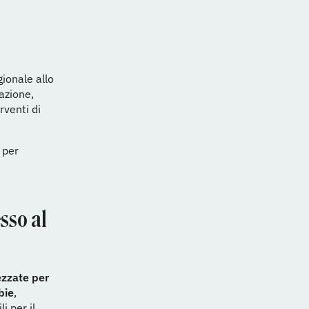
gionale allo
azione,
rventi di
 per
esso al
ezzate per
bie
,
i per il