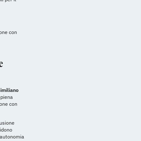
sone con
e
imiliano
 piena
sone con
lusione
cidono
re autonomia