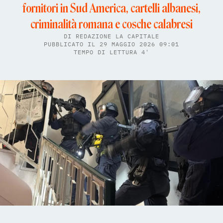
fornitori in Sud America, cartelli albanesi,
criminalità romana e cosche calabresi
DI
REDAZIONE LA CAPITALE
PUBBLICATO IL 29 MAGGIO 2026 09:01
TEMPO DI LETTURA 4'