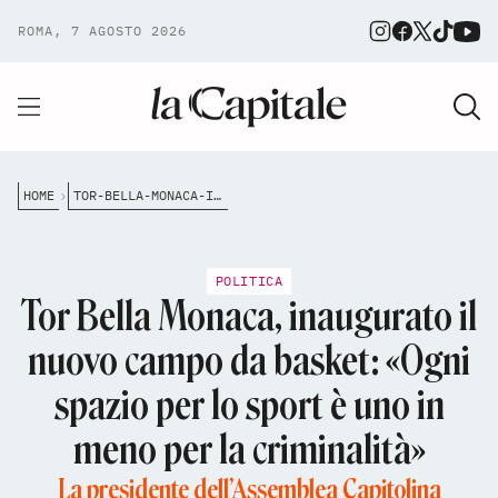
ROMA, 7 AGOSTO 2026
HOME
TOR-BELLA-MONACA-INAUGURATO-IL-NUOVO-CAMPO-DA-BASKET-OGNI-SPAZIO-PER-LO-SPORT-%C3%A8-UNO-IN-MENO-PER-LA-CRIMINALIT%C3%A0
POLITICA
Tor Bella Monaca, inaugurato il
nuovo campo da basket: «Ogni
spazio per lo sport è uno in
meno per la criminalità»
La presidente dell’Assemblea Capitolina