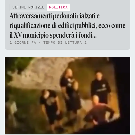
ULTIME NOTIZIE
POLITICA
Attraversamenti pedonali rialzati e
riqualificazione di edifici pubblici, ecco come
il XV municipio spenderà i fondi
1 GIORNI FA - TEMPO DI LETTURA 2'
dell'assestamento di bilancio