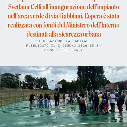
Svetlana Celli all’inaugurazione dell’impianto
nell’area verde di via Gabbiani. L’opera è stata
realizzata con fondi del Ministero dell’Interno
destinati alla sicurezza urbana
DI
REDAZIONE LA CAPITALE
PUBBLICATO IL 3 GIUGNO 2026 15:54
TEMPO DI LETTURA 2'