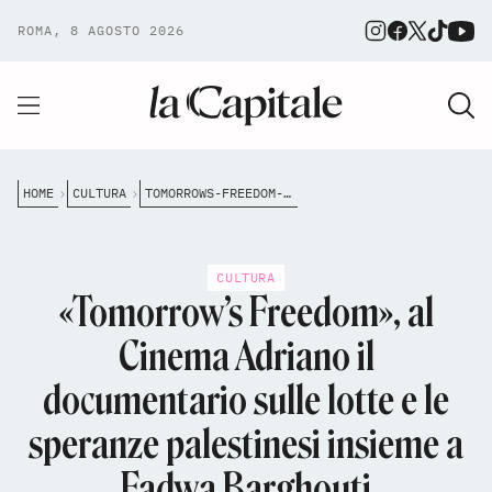
ROMA, 8 AGOSTO 2026
HOME
CULTURA
TOMORROWS-FREEDOM-AL-CINEMA-ADRIANO-DI-ROMA-IL-DOCUMENTARIO-SULLE-LOTTE-E-LE-SPERANZE-PALESTINESI-INSIEME-A-FADWA-BARGHOUTI
CULTURA
«Tomorrow’s Freedom», al
Cinema Adriano il
documentario sulle lotte e le
speranze palestinesi insieme a
Fadwa Barghouti