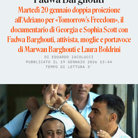
Martedì 20 gennaio doppia proiezione
all'Adriano per «Tomorrow’s Freedom», il
documentario di Georgia e Sophia Scott con
Fadwa Barghouti, attivista, moglie e portavoce
di Marwan Barghouti e Laura Boldrini
DI
EDOARDO IACOLUCCI
PUBBLICATO IL 19 GENNAIO 2026 13:44
TEMPO DI LETTURA 3'