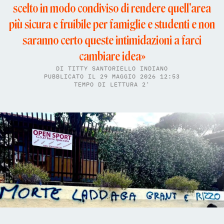
scelto in modo condiviso di rendere quell'area
più sicura e fruibile per famiglie e studenti e non
saranno certo queste intimidazioni a farci
cambiare idea»
DI
TITTY SANTORIELLO INDIANO
PUBBLICATO IL 29 MAGGIO 2026 12:53
TEMPO DI LETTURA 2'