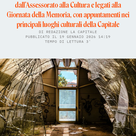
dall’Assessorato alla Cultura e legati alla
Giornata della Memoria, con appuntamenti nei
principali luoghi culturali della Capitale
DI
REDAZIONE LA CAPITALE
PUBBLICATO IL 19 GENNAIO 2026 14:19
TEMPO DI LETTURA 3'