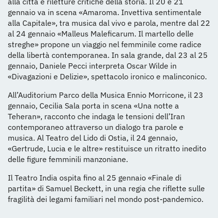
alla città e riletture critiche della storia. Il 20 e 21
gennaio va in scena «Amaroma. Invettiva sentimentale
alla Capitale», tra musica dal vivo e parola, mentre dal 22
al 24 gennaio «Malleus Maleficarum. Il martello delle
streghe» propone un viaggio nel femminile come radice
della libertà contemporanea. In sala grande, dal 23 al 25
gennaio, Daniele Pecci interpreta Oscar Wilde in
«Divagazioni e Delizie», spettacolo ironico e malinconico.
All’Auditorium Parco della Musica Ennio Morricone, il 23
gennaio, Cecilia Sala porta in scena «Una notte a
Teheran», racconto che indaga le tensioni dell’Iran
contemporaneo attraverso un dialogo tra parole e
musica. Al Teatro del Lido di Ostia, il 24 gennaio,
«Gertrude, Lucia e le altre» restituisce un ritratto inedito
delle figure femminili manzoniane.
Il Teatro India ospita fino al 25 gennaio «Finale di
partita» di Samuel Beckett, in una regia che riflette sulle
fragilità dei legami familiari nel mondo post-pandemico.