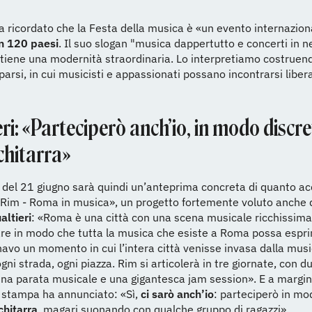
a ricordato che la Festa della musica è «un evento internazion
in 120 paesi
. Il suo slogan "musica dappertutto e concerti in 
tiene una modernità straordinaria. Lo interpretiamo costruend
sparsi, in cui musicisti e appassionati possano incontrarsi libe
ri: «Parteciperò anch’io, in modo discre
chitarra»
 del 21 giugno sarà quindi un’anteprima concreta di quanto ac
Rim - Roma in musica», un progetto fortemente voluto anche 
altieri
: «Roma è una città con una scena musicale ricchissim
re in modo che tutta la musica che esiste a Roma possa espri
vo un momento in cui l’intera città venisse invasa dalla musi
ogni strada, ogni piazza. Rim si articolerà in tre giornate, con d
na parata musicale e una gigantesca jam session». E a margin
 stampa ha annunciato: «Sì,
ci sarò anch’io
: parteciperò in mo
chitarra
, magari suonando con qualche gruppo di ragazzi».