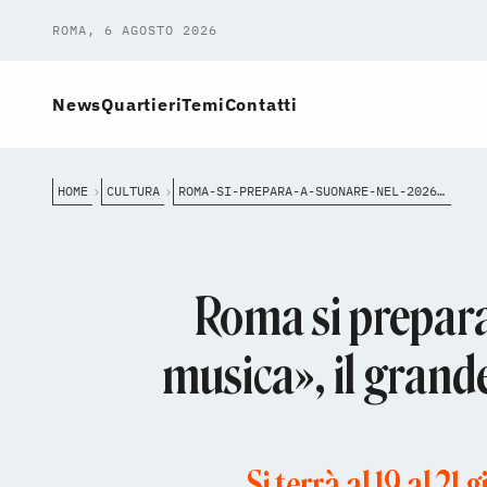
ROMA, 6 AGOSTO 2026
News
Quartieri
Temi
Contatti
HOME
CULTURA
ROMA-SI-PREPARA-A-SUONARE-NEL-2026-ARRIVA-RIM-ROMA-IN-MUSICA-IL-GRANDE-FESTIVAL-DIFFUSO-IN-OGN
Roma si prepara
musica», il grande
Si terrà al 19 al 21