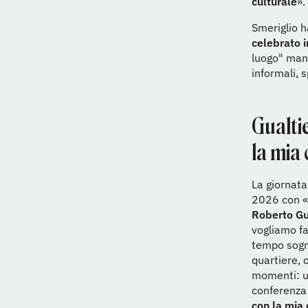
culturale
».
Smeriglio h
celebrato 
luogo" man
informali, 
Gualtie
la mia 
La giornata
2026 con «
Roberto Gu
vogliamo fa
tempo sogna
quartiere, 
momenti: u
conferenza
con la mia 