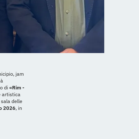
icipio, jam
tà
to di
«Rim -
 artistica
 sala delle
no 2026
, in