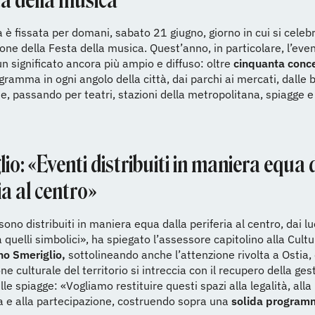
ta della musica
 è fissata per domani, sabato 21 giugno, giorno in cui si celebr
one della Festa della musica. Quest’anno, in particolare, l’eve
 significato ancora più ampio e diffuso: oltre
cinquanta concer
gramma in ogni angolo della città, dai parchi ai mercati, dalle 
che, passando per teatri, stazioni della metropolitana, spiagge e
io: «Eventi distribuiti in maniera equa 
ia al centro»
sono distribuiti in maniera equa dalla periferia al centro, dai lu
 quelli simbolici», ha spiegato l’assessore capitolino alla Cult
no Smeriglio,
sottolineando anche l’attenzione rivolta a Ostia,
ne culturale del territorio si intreccia con il recupero della ges
le spiagge: «Vogliamo restituire questi spazi alla legalità, alla
 e alla partecipazione, costruendo sopra una
solida program