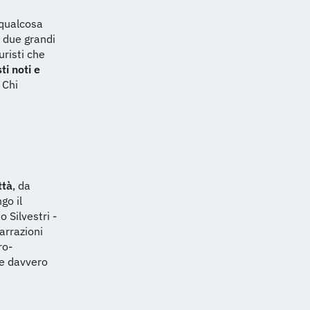
«qualcosa
 due grandi
uristi che
ti noti e
 Chi
ttà
, da
go il
 Silvestri -
narrazioni
ro-
e davvero