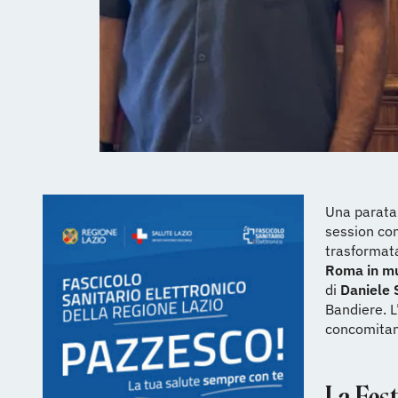
Una parata 
session con
trasformat
Roma in m
di
Daniele S
Bandiere. L
concomitan