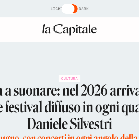
LIGHT
DARK
CULTURA
 a suonare: nel 2026 arriv
 festival diffuso in ogni qua
Daniele Silvestri
 giugno, con concerti in ogni angolo della