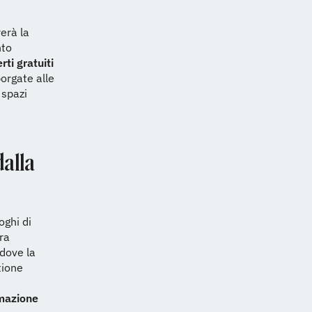
erà la
nto
ti gratuiti
borgate alle
 spazi
dalla
oghi di
ura
 dove la
tione
mazione