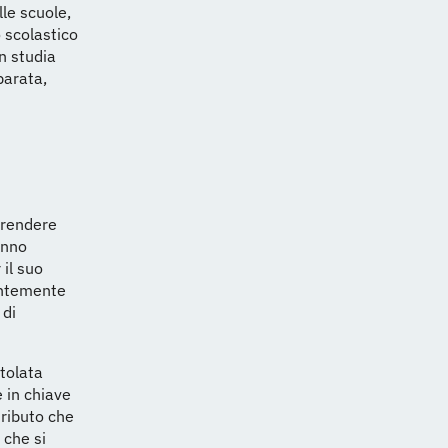
le scuole,
 scolastico
n studia
parata,
 rendere
anno
 il suo
entemente
 di
itolata
 in chiave
tributo che
 che si