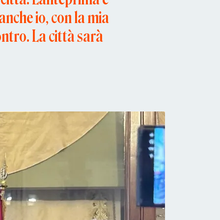
anche io, con la mia
ntro. La città sarà