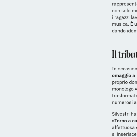
rappresenta
non solo mu
i ragazzi l
musica. È 
dando ident
Il trib
In occasion
omaggio a
proprio dom
monologo
«
trasformato
numerosi ar
Silvestri h
«Torno a 
affettuosa 
si inserisc