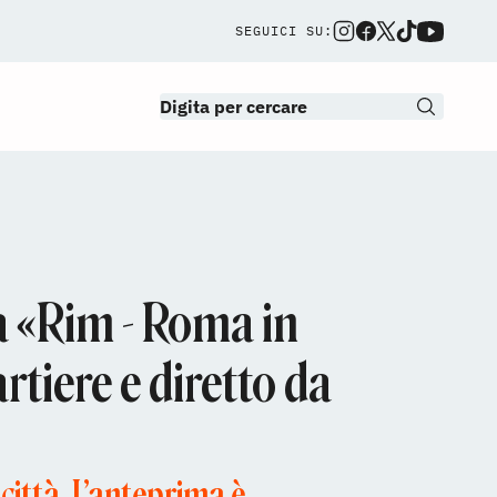
SEGUICI SU:
a «Rim - Roma in
rtiere e diretto da
 città. L’anteprima è