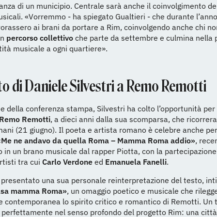
nza di un municipio. Centrale sarà anche il coinvolgimento del
sicali. «Vorremmo - ha spiegato Gualtieri - che durante l’anno
avorassero ai brani da portare a Rim, coinvolgendo anche chi no
un
percorso collettivo
che parte da settembre e culmina nella 
ità musicale a ogni quartiere».
uto di Daniele Silvestri a Remo Remotti
e della conferenza stampa, Silvestri ha colto l’opportunità per
 Remo Remotti
, a dieci anni dalla sua scomparsa, che ricorrer
ani (21 giugno). Il poeta e artista romano è celebre anche per
Me ne andavo da quella Roma – Mamma Roma addio»
, rec
 in un brano musicale dal rapper Piotta, con la partecipazione
tisti tra cui
Carlo Verdone
ed
Emanuela Fanelli
.
a presentato una sua personale reinterpretazione del testo, int
casa mamma Roma»
, un omaggio poetico e musicale che rilegge
e contemporanea lo spirito critico e romantico di Remotti. Un 
e perfettamente nel senso profondo del progetto Rim: una città