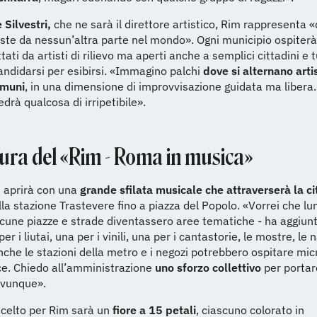
 Silvestri,
che ne sarà il direttore artistico, Rim rappresenta 
ste da nessun’altra parte nel mondo». Ogni municipio ospiterà
tati da artisti di rilievo ma aperti anche a semplici cittadini e t
ndidarsi per esibirsi. «Immagino palchi
dove si alternano artis
omuni
, in una dimensione di improvvisazione guidata ma libera.
edrà qualcosa di irripetibile».
tura del «Rim - Roma in musica»
si aprirà con una
grande sfilata musicale che attraverserà la ci
lla stazione Trastevere fino a piazza del Popolo. «Vorrei che lun
cune piazze e strade diventassero aree tematiche - ha aggiunto
er i liutai, una per i vinili, una per i cantastorie, le mostre, le 
nche le stazioni della metro e i negozi potrebbero ospitare mic
e. Chiedo all’amministrazione
uno sforzo collettivo
per portar
ovunque».
scelto per Rim sarà un
fiore a 15 petali
, ciascuno colorato in