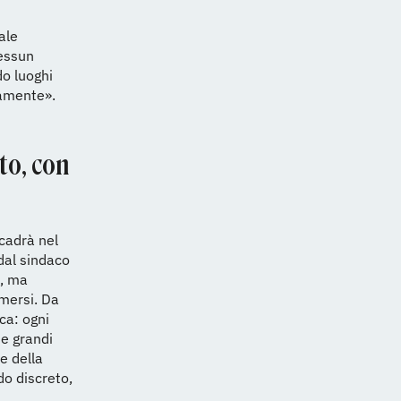
ale
nessun
o luoghi
ramente».
to, con
cadrà nel
dal sindaco
a, ma
mersi. Da
ca: ogni
ue grandi
e della
do discreto,