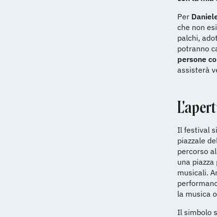
Per
Daniele
che non esi
palchi, adot
potranno ca
persone c
assisterà v
L'aper
Il festival 
piazzale de
percorso al
una piazza p
musicali. A
performanc
la musica 
Il simbolo 