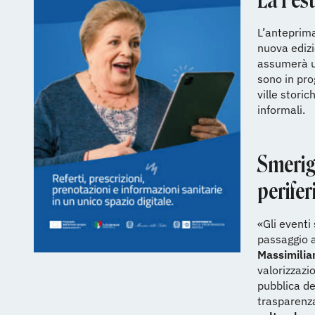
La Fes
L’anteprima
nuova edizi
assumerà un
sono in pro
ville stori
informali.
Smerigl
perifer
«Gli eventi 
passaggio a
Massimilia
valorizzazio
pubblica del
trasparenza