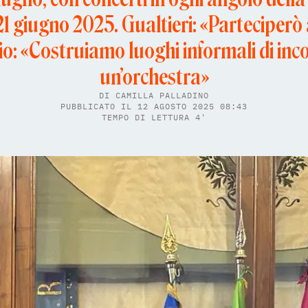
21 giugno 2025. Gualtieri: «Parteciperò 
io: «Costruiamo luoghi informali di inco
un’orchestra»
DI
CAMILLA PALLADINO
PUBBLICATO IL 12 AGOSTO 2025 08:43
TEMPO DI LETTURA 4'