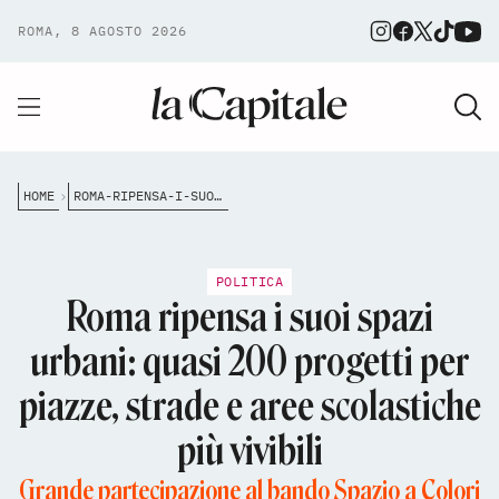
ROMA, 8 AGOSTO 2026
HOME
ROMA-RIPENSA-I-SUOI-SPAZI-URBANI-QUASI-200-PROGETTI-PER-PIAZZE-STRADE-E-AREE-SCOLASTICHE-PI%C3%B9-VIVIBILI
POLITICA
Roma ripensa i suoi spazi
urbani: quasi 200 progetti per
piazze, strade e aree scolastiche
più vivibili
Grande partecipazione al bando Spazio a Colori