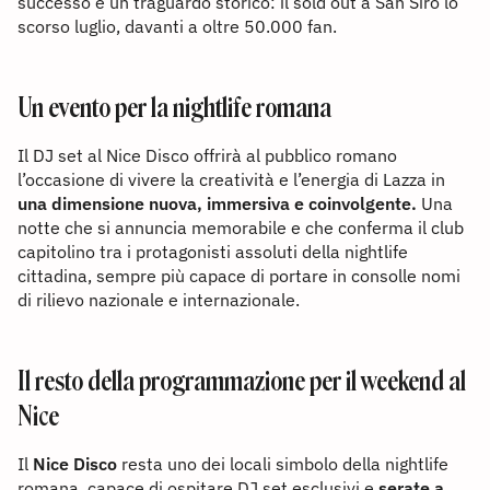
successo e un traguardo storico: il sold out a San Siro lo
scorso luglio, davanti a oltre 50.000 fan.
Un evento per la nightlife romana
Il DJ set al Nice Disco offrirà al pubblico romano
l’occasione di vivere la creatività e l’energia di Lazza in
una dimensione nuova, immersiva e coinvolgente.
Una
notte che si annuncia memorabile e che conferma il club
capitolino tra i protagonisti assoluti della nightlife
cittadina, sempre più capace di portare in consolle nomi
di rilievo nazionale e internazionale.
Il resto della programmazione per il weekend al
Nice
Il
Nice Disco
resta uno dei locali simbolo della nightlife
romana, capace di ospitare DJ set esclusivi e
serate a