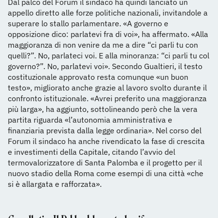
Dal palco del Forum il sindaco ha quindi lanciato un
appello diretto alle forze politiche nazionali, invitandole a
superare lo stallo parlamentare. «A governo e
opposizione dico: parlatevi fra di voi», ha affermato. «Alla
maggioranza di non venire da me a dire “ci parli tu con
quelli?”. No, parlateci voi. E alla minoranza: “ci parli tu col
governo?”. No, parlatevi voi». Secondo Gualtieri, il testo
costituzionale approvato resta comunque «un buon
testo», migliorato anche grazie al lavoro svolto durante il
confronto istituzionale. «Avrei preferito una maggioranza
più larga», ha aggiunto, sottolineando però che la vera
partita riguarda «l’autonomia amministrativa e
finanziaria prevista dalla legge ordinaria». Nel corso del
Forum il sindaco ha anche rivendicato la fase di crescita
e investimenti della Capitale, citando l’avvio del
termovalorizzatore di Santa Palomba e il progetto per il
nuovo stadio della Roma come esempi di una città «che
si è allargata e rafforzata».