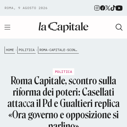
ROMA, 9 AGOSTO 2026
HOME
POLITICA
ROMA-CAPITALE-SCONTRO-SULLA-RIFORMA-DEI-POTERI-CASELLATI-ATTACCA-IL-PD-E-GUALTIERI-REPLICA-ORA-GOVERNO-E-OPPOSIZIONE-SI-PARLINO
POLITICA
Roma Capitale, scontro sulla
riforma dei poteri: Casellati
attacca il Pd e Gualtieri replica
«Ora governo e opposizione si
parlino»