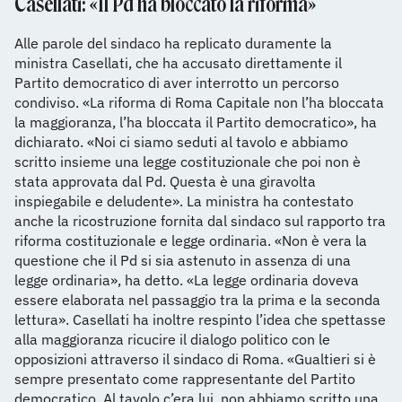
Casellati: «Il Pd ha bloccato la riforma»
Alle parole del sindaco ha replicato duramente la
ministra Casellati, che ha accusato direttamente il
Partito democratico di aver interrotto un percorso
condiviso. «La riforma di Roma Capitale non l’ha bloccata
la maggioranza, l’ha bloccata il Partito democratico», ha
dichiarato. «Noi ci siamo seduti al tavolo e abbiamo
scritto insieme una legge costituzionale che poi non è
stata approvata dal Pd. Questa è una giravolta
inspiegabile e deludente». La ministra ha contestato
anche la ricostruzione fornita dal sindaco sul rapporto tra
riforma costituzionale e legge ordinaria. «Non è vera la
questione che il Pd si sia astenuto in assenza di una
legge ordinaria», ha detto. «La legge ordinaria doveva
essere elaborata nel passaggio tra la prima e la seconda
lettura». Casellati ha inoltre respinto l’idea che spettasse
alla maggioranza ricucire il dialogo politico con le
opposizioni attraverso il sindaco di Roma. «Gualtieri si è
sempre presentato come rappresentante del Partito
democratico. Al tavolo c’era lui, non abbiamo scritto una