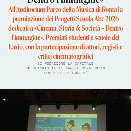
All’Auditorium Parco della Musica di Roma la
premiazione dei Progetti Scuola Abc 2026
dedicati a «Cinema, Storia & Società – Dentro
l’immagine». Premiati studenti e scuole del
Lazio, con la partecipazione di attori, registi e
critici cinematografici
DI
REDAZIONE LA CAPITALE
PUBBLICATO IL 11 MAGGIO 2026 08:18
TEMPO DI LETTURA 2'