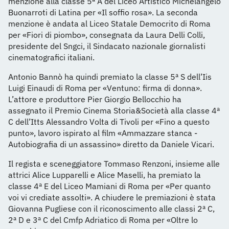
menzione alla classe 5ª A del Liceo Artistico Michelangelo
Buonarroti di Latina per «Il soffio rosa». La seconda
menzione è andata al Liceo Statale Democrito di Roma
per «Fiori di piombo», consegnata da Laura Delli Colli,
presidente del Sngci, il Sindacato nazionale giornalisti
cinematografici italiani.
Antonio Bannò ha quindi premiato la classe 5ª S dell’Iis
Luigi Einaudi di Roma per «Ventuno: firma di donna».
L’attore e produttore Pier Giorgio Bellocchio ha
assegnato il Premio Cinema Storia&Società alla classe 4ª
C dell’Itts Alessandro Volta di Tivoli per «Fino a questo
punto», lavoro ispirato al film «Ammazzare stanca -
Autobiografia di un assassino» diretto da Daniele Vicari.
Il regista e sceneggiatore Tommaso Renzoni, insieme alle
attrici Alice Lupparelli e Alice Maselli, ha premiato la
classe 4ª E del Liceo Mamiani di Roma per «Per quanto
voi vi crediate assolti». A chiudere le premiazioni è stata
Giovanna Pugliese con il riconoscimento alle classi 2ª C,
2ª D e 3ª C del Cmfp Adriatico di Roma per «Oltre lo