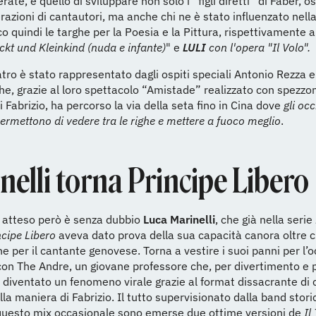
rate, è quello di sviluppare non solo i “figli diretti” di Faber, os
azioni di cantautori, ma anche chi ne è stato influenzato nella
co quindi le targhe per la Poesia e la Pittura, rispettivamente 
ckt und Kleinkind (nuda e infante)
" e
LULI
con l'opera "Il Volo".
atro è stato rappresentato dagli ospiti speciali Antonio Rezza e
he, grazie al loro spettacolo “Amistade” realizzato con spezzon
i Fabrizio, ha percorso la via della seta fino in Cina dove
gli occ
rmettono di vedere tra le righe e mettere a fuoco meglio
.
nelli torna
Principe Libero
ù atteso però è senza dubbio
Luca Marinelli
, che già nella serie
ncipe Libero
aveva dato prova della sua capacità canora oltre c
e per il cantante genovese. Torna a vestire i suoi panni per l’o
con The Andre, un giovane professore che, per divertimento e 
 diventato un fenomeno virale grazie al format dissacrante di
lla maniera di Fabrizio. Il tutto supervisionato dalla band stori
questo mix occasionale sono emerse due ottime versioni de
Il