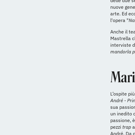
delle due se
nuove gener
arte. Ed ec
l'opera "
Na
Anche il te
Mastrella c
interviste d
mandorla pe
Mari
L’ospite pi
André - Pri
sua passion
un inedito 
passione, è
pezzi
trap
a
André. Da 