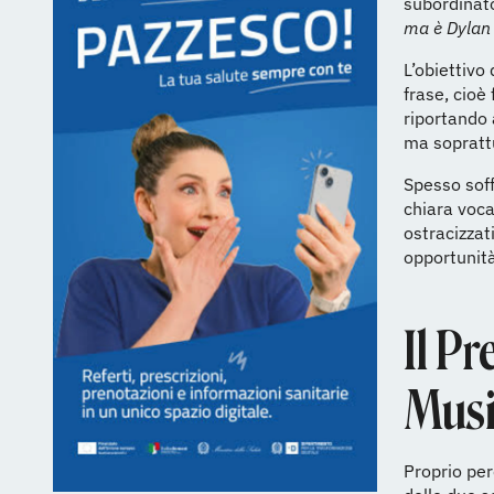
subordinato
ma è Dylan
L’obiettivo
frase, cioè
riportando 
ma soprattu
Spesso soffo
chiara voca
ostracizzat
opportunità
Il P
Musi
Proprio per