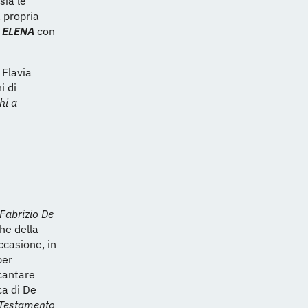
sia le
 propria
a
ELENA
con
 Flavia
i di
hi a
Fabrizio De
he della
ccasione, in
per
 cantare
ca di De
 Testamento