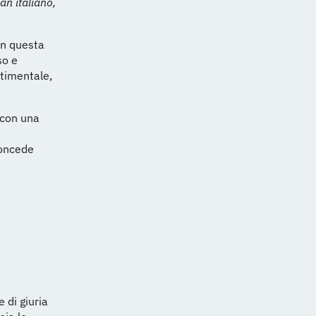
lan italiano,
in questa
so e
ntimentale,
i con una
concede
 di giuria