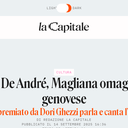
LIGHT
DARK
CULTURA
 De André, Magliana omagg
genovese
premiato da Dori Ghezzi parla e canta l’
DI
REDAZIONE LA CAPITALE
PUBBLICATO IL 14 SETTEMBRE 2025 16:36