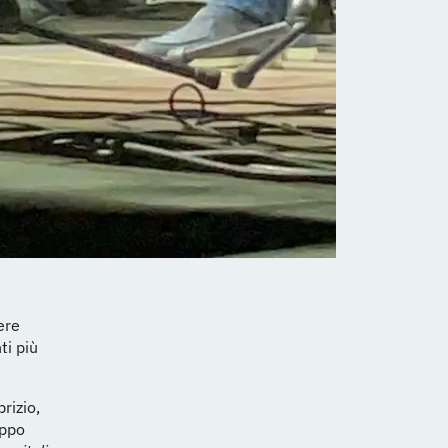
ere
ti più
rizio,
oppo