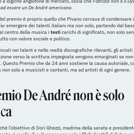
 a logiche anglofone di mercato, ossia che
Fabrizio non è il Dy
 ad essere un De André americano.
 del premio è proprio quello che Pivano cercava di condensare 
 far emergere dei talenti italiani ma non solo, partendo dal bas
al centro della musica i
testi
carichi di significato, non solo se
tto con valore sociale e politico.
cati nei talent e nelle realtà discografiche rilevanti, gli artist
zione verso la scrittura impegnata vengono emarginati se non
i. Questo Premio che da 24 anni sostiene la causa autoriale, 
 non solo a musicisti e cantanti, ma ad artisti di ogni genere.
remio De André non è solo
ca
ché l’obiettivo di Dori Ghezzi, madrina della serata e presidente