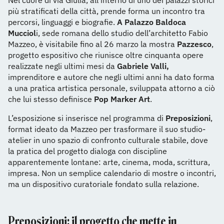
Nel cuore di via Giulia, all’interno di uno dei palazzi storici
più stratificati della città, prende forma un incontro tra
percorsi, linguaggi e biografie.
A Palazzo Baldoca
Mucciol
i, sede romana dello studio dell’architetto Fabio
Mazzeo, è visitabile fino al 26 marzo la mostra
Pazzesco
,
progetto espositivo che riunisce oltre cinquanta opere
realizzate negli ultimi mesi da
Gabriele Valli,
imprenditore e autore che negli ultimi anni ha dato forma
a una pratica artistica personale, sviluppata attorno a ciò
che lui stesso definisce
Pop Marker Art
.
L’esposizione si inserisce nel programma di
Preposizioni
,
format ideato da Mazzeo per trasformare il suo studio-
atelier in uno spazio di confronto culturale stabile, dove
la pratica del progetto dialoga con discipline
apparentemente lontane: arte, cinema, moda, scrittura,
impresa. Non un semplice calendario di mostre o incontri,
ma un dispositivo curatoriale fondato sulla relazione.
Preposizioni: il progetto che mette in