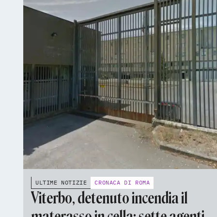
ULTIME NOTIZIE
CRONACA DI ROMA
Viterbo, detenuto incendia il
materasso in cella: sette agenti