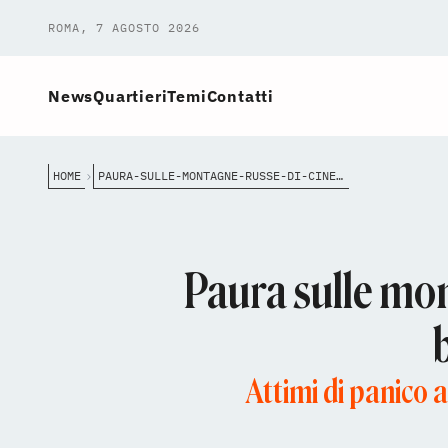
ROMA, 7 AGOSTO 2026
News
Quartieri
Temi
Contatti
HOME
PAURA-SULLE-MONTAGNE-RUSSE-DI-CINECITT%C3%A0-WORLD-15-PERSONE-BLOCCATE-A-20-METRI-DALTEZZA
Paura sulle mon
Attimi di panico a