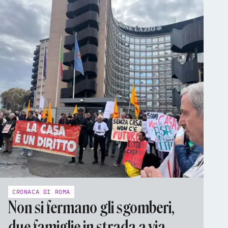
CRONACA DI ROMA
Non si fermano gli sgomberi,
due famiglie in strada a via