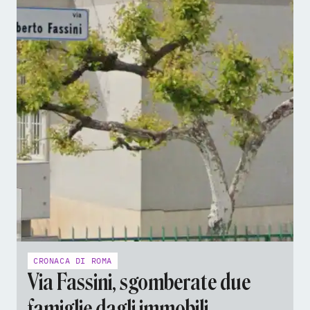
CRONACA DI ROMA
Via Fassini, sgomberate due
famiglie dagli immobili