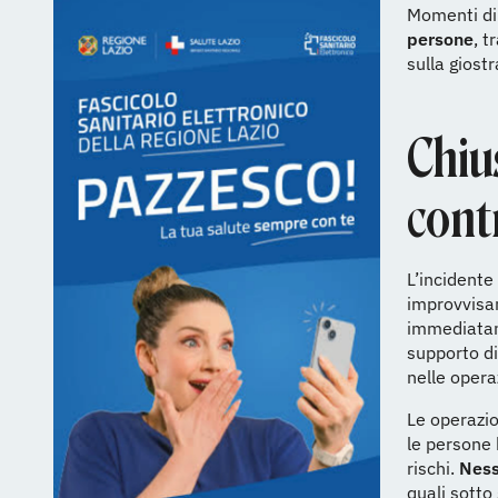
Momenti di 
persone
, t
sulla giost
Chius
contr
L’incidente
improvvisam
immediata
supporto di
nelle opera
Le operazio
le persone 
rischi.
Ness
quali sotto