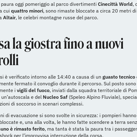
paura oggi pomeriggio al parco divertimenti
Cinecittà World
,
ra cui
quattro minori
, sono rimaste bloccate a circa 20 metri di
ra
Altair
, le celebri montagne russe del parco.
a la giostra fino a nuovi
olli
 si è verificato intorno alle 14:40 a causa di un
guasto tecnico
ente fermato il convoglio durante il percorso. Sul posto sono
mente i
vigili del fuoco
, inviati dalla squadra territoriale di Po
 un’autoscala e del
Nucleo Saf
(Speleo Alpino Fluviale), specia
zioni di soccorso in scenari complessi.
ni di evacuazione si sono svolte in sicurezza: i pompieri hanno
bloccate e, una alla volta, le hanno fatte scendere a terra senz
uno è rimasto ferito
, ma tanta è stata la paura tra i passegger
 shock per l’improvvisa interruzione della corsa.