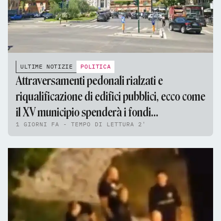
ULTIME NOTIZIE
POLITICA
Attraversamenti pedonali rialzati e
riqualificazione di edifici pubblici, ecco come
il XV municipio spenderà i fondi
1 GIORNI FA - TEMPO DI LETTURA 2'
dell'assestamento di bilancio