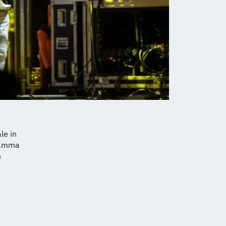
le in
gramma
n