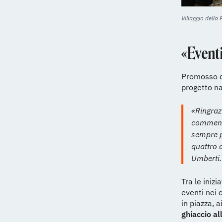
Villaggio della
«Eventi
Promosso da
progetto na
«Ringraz
commenta
sempre pi
quattro 
Umberti.
Tra le iniz
eventi nei c
in piazza, a
ghiaccio a