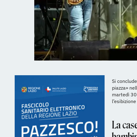
Si conclude
piazza» nel
martedì 30 
l’esibizione
La case
bambin