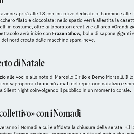
azione aprirà alle 18 con iniziative dedicate ai bambini e alle f
cchero filato e cioccolata: nello spazio verrà allestita la caset
lfi in costume, oltre ai laboratori creativi e all’area «Grandi gi
pettacolo avrà inizio con
Frozen Show,
bolle di sapone giganti 
 del nord creata dalle macchine spara-neve.
erto di Natale
io alle voci e alle note di Marcello Cirillo e Demo Morselli. Il l
ieme» proporrà i brani più amati del repertorio natalizio e spir
 Silent Night coinvolgendo il pubblico in un momento corale.
o collettivo» con i Nomadi
iveranno i Nomadi a cui è affidata la chiusura della serata. «Il l
spiega l’organizzazione - rappresenta un rito collettivo che uni