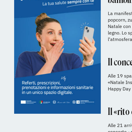
La manifest
popcorn, zu
Natale con e
legno. Lo s
l'atmosfera
Il conc
Alle 19 spaz
«Natale Ins
Happy Day a
Il «rit
Alle 21 arr
concerto - 