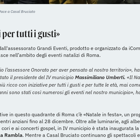
 Pace a Casal Bruciato
 per tutti i gusti»
ll'assessorato Grandi Eventi, prodotto e organizzato da iComp
sce nell’ambito degli eventi natalizi di Roma.
io l’assessore Onorato per aver pensato al nostro territorio», ha
to il presidente del IV municipio
Massimiliano Umberti.
«Il Na
ù ricco con iniziative per tutti i gusti e per tutte le età, mai com
anni sono stati così numerosi gli eventi nel nostro municipio», h
iative in questo quadrante di Roma c’è «Natale in festa», un p
entri anziani fino al 28 dicembre. Oltre alle luminarie, agli albe
i cori e ai concerti gospel, in IV municipio è stata inaugurata l
lla Rambla
. Mentre a Casal Bruciato continuano gli spettacoli e