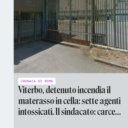
CRONACA DI ROMA
Viterbo, detenuto incendia il
materasso in cella: sette agenti
intossicati. Il sindacato: carcere
sovraffollato