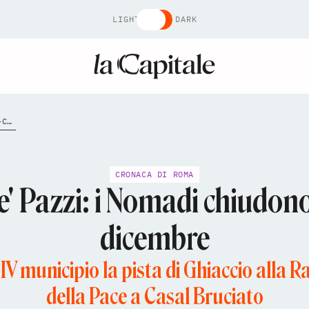
LIGHT
DARK
NATALE-A-CASAL-DE-PAZZI-I-NOMADI-CHIUDONO-LA-SERATA-DEL-30-DICEMBRE
CRONACA DI ROMA
e' Pazzi: i Nomadi chiudono
dicembre
n IV municipio la pista di Ghiaccio alla R
della Pace a Casal Bruciato