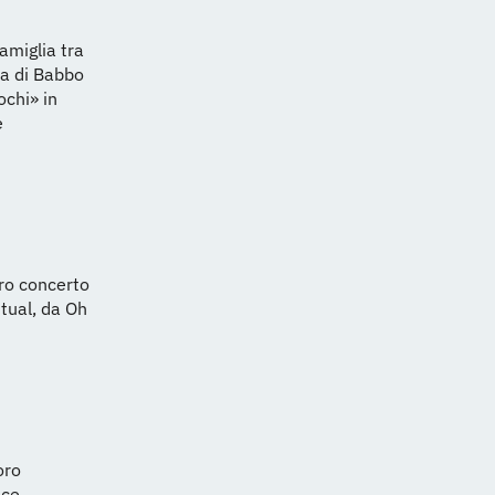
amiglia tra
ta di Babbo
ochi» in
e
oro concerto
itual, da Oh
oro
sce