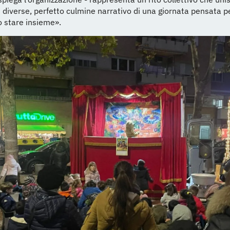
 diverse, perfetto culmine narrativo di una giornata pensata p
o stare insieme».