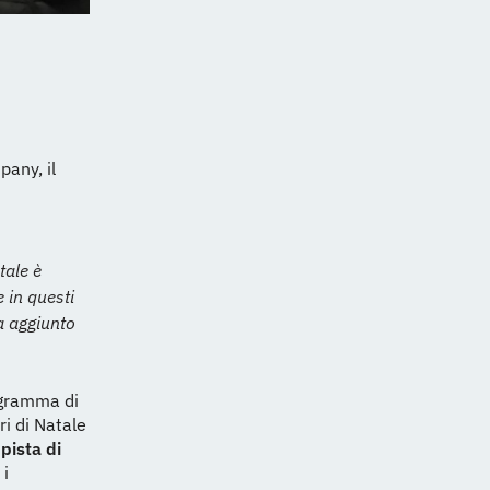
any, il
tale è
e in questi
a aggiunto
rogramma di
ri di Natale
a
pista di
 i