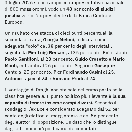
3 luglio 2026 su un campione rappresentativo nazionale
di 800 maggiorenni, vede un
48 per cento di giudizi
positivi
verso l'ex presidente della Banca Centrale
Europea.
Un risultato che stacca di dieci punti percentuali la
seconda arrivata,
Giorgia Meloni,
indicata come
adeguata "solo" dal 38 per cento degli intervistati,
seguita da
Pier Luigi Bersani,
al 35 per cento. Più distanti
Paolo Gentiloni,
al 28 per cento,
Guido Crosetto e Mario
Monti,
entrambi al 26 per cento. Seguono
Giuseppe
Conte
al 25 per cento,
Pier Ferdinando Casini
al 25,
Antonio Tajani
al 24 e
Romano Prodi
al 24.
Il vantaggio di Draghi non sta solo nel primo posto nella
classifica generale. Il punto politico più rilevante è
la sua
capacità di tenere insieme campi diversi.
Secondo il
sondaggio, l’ex Bce è considerato adeguato dal 52 per
cento degli elettori di maggioranza e dal 56 per cento
degli elettori di opposizione. Un dato che lo distingue
dagli altri nomi più politicamente connotati.