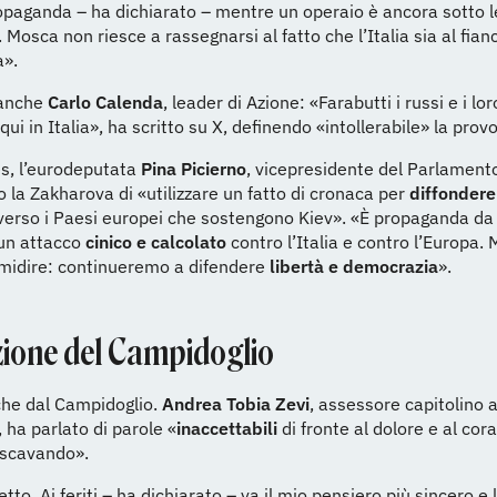
opaganda – ha dichiarato – mentre un operaio è ancora sotto 
. Mosca non riesce a rassegnarsi al fatto che l’Italia sia al fian
a».
anche
Carlo Calenda
, leader di Azione: «Farabutti i russi e i lor
qui in Italia», ha scritto su X, definendo «intollerabile» la prov
es, l’eurodeputata
Pina Picierno
, vicepresidente del Parlament
 la Zakharova di «utilizzare un fatto di cronaca per
diffondere
erso i Paesi europei che sostengono Kiev». «È propaganda d
un attacco
cinico e calcolato
contro l’Italia e contro l’Europa. 
imidire: continueremo a difendere
libertà e democrazia
».
zione del Campidoglio
he dal Campidoglio.
Andrea Tobia Zevi
, assessore capitolino a
 ha parlato di parole «
inaccettabili
di fronte al dolore e al cora
 scavando».
tto. Ai feriti – ha dichiarato – va il mio pensiero più sincero e 