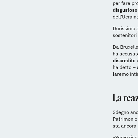
per fare pr
disgustoso
dell’Ucrain
Durissimo 
sostenitori 
Da Bruxell
ha accusato
discredito
v
ha detto – 
faremo int
La rea
Sdegno anc
Patrimonio,
sta ancora
«Serve rispe