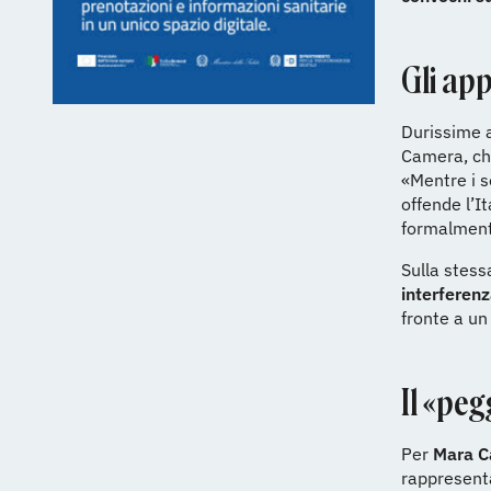
Gli app
Durissime 
Camera, che
«Mentre i s
offende l’I
formalment
Sulla stess
interferen
fronte a un
Il «peg
Per
Mara C
rappresent