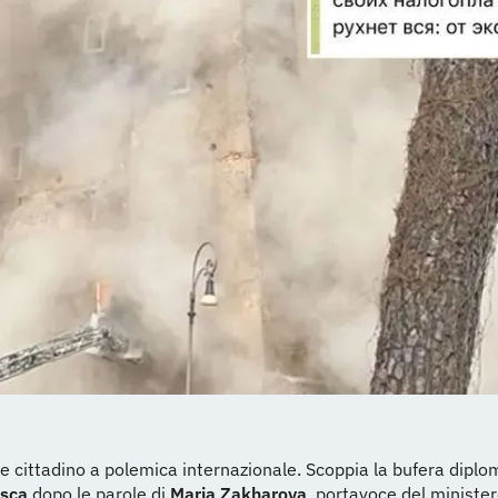
e cittadino a polemica internazionale. Scoppia la bufera diplo
sca
dopo le parole di
Maria Zakharova
, portavoce del minister