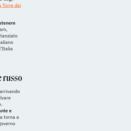
a Torre dei
stenere
ram,
stanziato
taliano
’Italia
e russo
 arrivando
alvare
e.
ante e
ca torna a
 governo