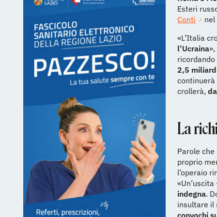
Esteri russ
Conti
nel
«L’Italia 
l’Ucraina
»,
ricordando 
2,5 miliardi
continuerà 
crollerà,
da
La rich
Parole che
proprio men
l’operaio 
«Un’uscita 
indegna
. D
insultare i
convochi s