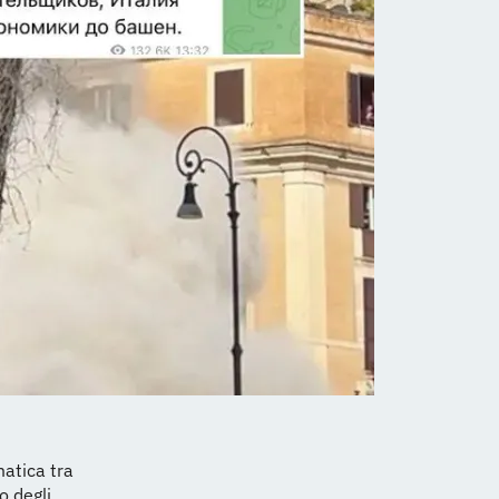
matica tra
o degli