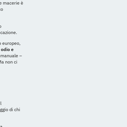
le macerie è
co
o
ocazione.
o europeo,
 odio e
a manuale –
Ma non ci
l
ggio di chi
la