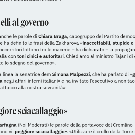
elli al governo
anche le parole di
Chiara Braga
, capogruppo del Partito democr
 ha definito le frasi della Zakharova «
inaccettabili, stupide e
occorritori lottano tra le macerie – ha dichiarato – la propaga
talia con
toni cinici e autoritari
. Chiediamo al ministro Tajani di
e lo sdegno del governo».
a linea la senatrice dem
Simona Malpezzi
, che ha parlato di «
g
za
negli affari interni italiani» e ha invitato l’esecutivo a non ta
 attacco alla nostra sovranità».
giore sciacallaggio»
arfagna
(Noi Moderati) le parole della portavoce del Cremlino
ano «il
peggiore sciacallaggio
». «Utilizzare il crollo della Torre