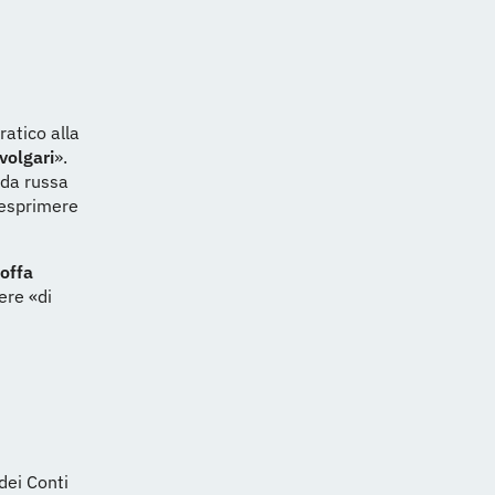
atico alla
 volgari
».
nda russa
 esprimere
offa
cere «di
 dei Conti