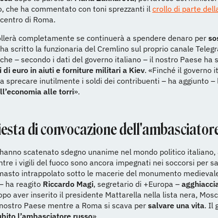
o, che ha commentato con toni sprezzanti il
crollo di parte dell
 centro di Roma.
crollerà completamente se continuerà a spendere denaro per
so
 ha scritto la funzionaria del Cremlino sul proprio canale Teleg
che – secondo i dati del governo italiano – il nostro Paese ha 
 di euro in aiuti e forniture militari a Kiev
. «Finché il governo i
a sprecare inutilmente i soldi dei contribuenti – ha aggiunto – l
ll’economia alle torri
».
iesta di convocazione dell'ambasciator
 hanno scatenato sdegno unanime nel mondo politico italiano,
tre i vigili del fuoco sono ancora impegnati nei soccorsi per s
rimasto intrappolato sotto le macerie del monumento medieval
– ha reagito
Riccardo Magi
, segretario di +Europa –
agghiacci
opo aver inserito il presidente Mattarella nella lista nera, Mos
l nostro Paese mentre a Roma si scava per
salvare una vita
. Il
ubito l’ambasciatore russo
».