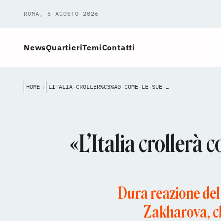
ROMA, 6 AGOSTO 2026
News
Quartieri
Temi
Contatti
HOME
LITALIA-CROLLER%C3%A0-COME-LE-SUE-TORRI-BUFERA-SULLE-PAROLE-DI-MOSCA-DOPO-IL-DISASTRO-AI-FORI
«L’Italia crollerà 
Dura reazione del
Zakharova, che