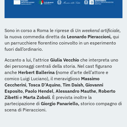
Sono in corso a Roma le riprese di
Un weekend artificiale
,
la nuova commedia diretta da
Leonardo Pieraccioni,
qui
un parrucchiere fiorentino coinvolto in un esperimento
fuori dall’ordinario.
Accanto a lui, l'attrice
Giulia Vecchio
che interpreta uno
dei personaggi centrali della storia. Nel cast figurano
anche
Herbert Ballerina (
nome d’arte dell’attore e
comico Luigi Luciano), il meraviglioso
Massimo
Ceccherini
,
Tosca D’Aquino
,
Tim Daish
,
Giovanni
Esposito
,
Paolo Hendel
,
Alessandro Mauthe
,
Roberto
Zibetti
e
Marta Zoboli
. È prevista inoltre la
partecipazione di
Giorgio Panariello,
storico compagno di
scena di Pieraccioni.