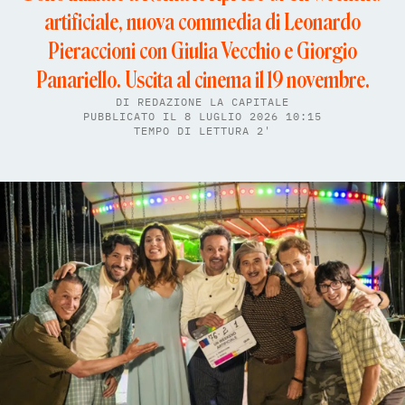
artificiale, nuova commedia di Leonardo
Pieraccioni con Giulia Vecchio e Giorgio
Panariello. Uscita al cinema il 19 novembre.
DI
REDAZIONE LA CAPITALE
PUBBLICATO IL 8 LUGLIO 2026 10:15
TEMPO DI LETTURA 2'