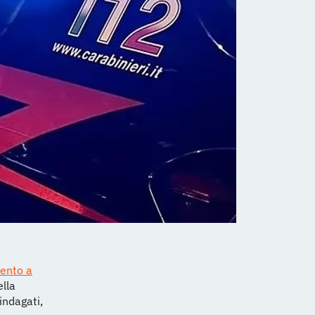
mento a
ella
indagati,