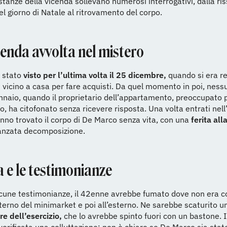
stanze della vicenda sollevano numerosi interrogativi, dalla ri
l giorno di Natale al ritrovamento del corpo.
cenda avvolta nel mistero
 stato
visto per l’ultima volta il 25 dicembre,
quando si era re
vicino a casa per fare acquisti. Da quel momento in poi, ness
ennaio, quando il proprietario dell’appartamento, preoccupato pe
o, ha citofonato senza ricevere risposta. Una volta entrati nell
nno trovato il corpo di De Marco senza vita, con una
ferita all
vanzata decomposizione.
a e le testimonianze
cune testimonianze, il 42enne avrebbe fumato dove non era c
nterno del minimarket e poi all’esterno. Ne sarebbe scaturito 
are dell’esercizio,
che lo avrebbe spinto fuori con un bastone. I