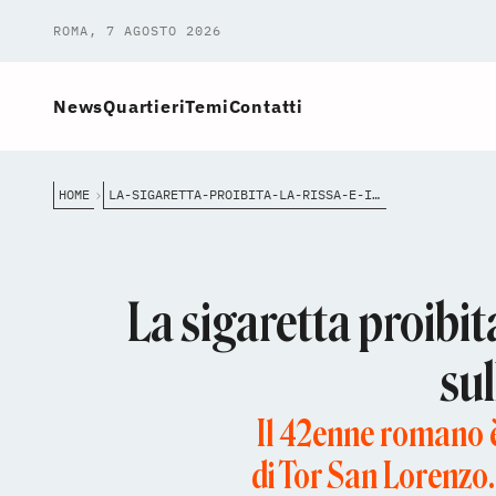
ROMA, 7 AGOSTO 2026
News
Quartieri
Temi
Contatti
HOME
LA-SIGARETTA-PROIBITA-LA-RISSA-E-IL-CADAVERE-IN-CASA-AD-ARDEA-%C3%A8-GIALLO-SULLA-MORTE-DI-FABRIZIO-DE
La sigaretta proibita
su
Il 42enne romano 
di Tor San Lorenzo.