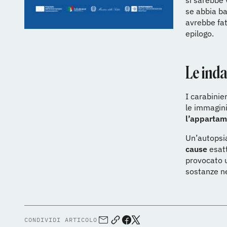
si sarebbe 
se abbia ba
avrebbe fat
epilogo.
Le inda
I carabinie
le immagini
l’appartam
Un’autopsia
cause
esatt
provocato u
sostanze ne
CONDIVIDI ARTICOLO