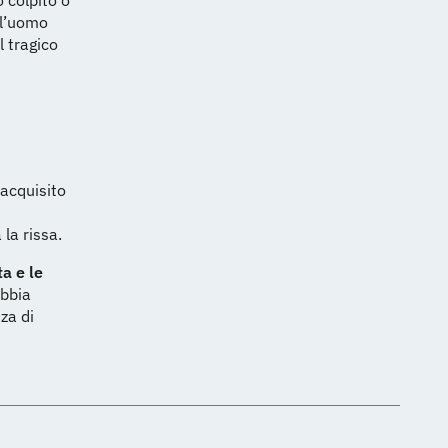
 colpito o
l’uomo
l tragico
acquisito
la rissa.
ta e le
abbia
za di