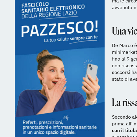
ma le circo
avvenuta ne
Una vi
De Marco è
minimarket 
fino al 9 g
non riscoss
soccorsi ha
stato di a
La riss
Secondo al
prima all’i
con il titol