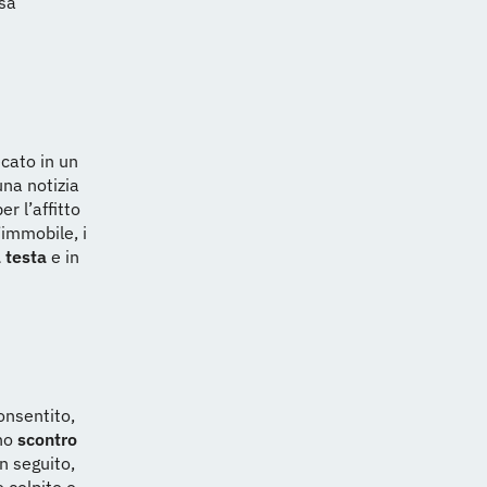
ssa
cato in un
una notizia
r l’affitto
’immobile, i
a testa
e in
onsentito,
uno
scontro
n seguito,