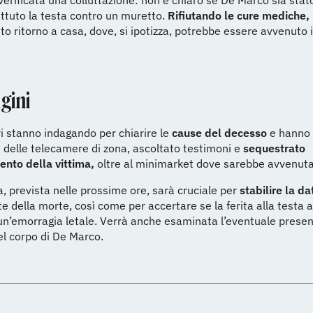
verificata una colluttazione: non è chiaro se De Marco sia stato
ttuto la testa contro un muretto.
Rifiutando le cure mediche,
to ritorno a casa, dove, si ipotizza, potrebbe essere avvenuto i
gini
ri stanno indagando per chiarire le
cause del decesso
e hanno 
 delle telecamere di zona, ascoltato testimoni e
sequestrato
ento della vittima,
oltre al minimarket dove sarebbe avvenuta 
, prevista nelle prossime ore, sarà cruciale per
stabilire la da
e della morte, così come per accertare se la ferita alla testa 
n’emorragia letale. Verrà anche esaminata l’eventuale presen
l corpo di De Marco.