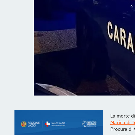
La morte di
Marina di T
Procura di 