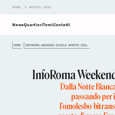
ROMA, 9 AGOSTO 2026
News
Quartieri
Temi
Contatti
HOME
INFOROMA-WEEKEND-SCUOLE-APERTE-DIRITTI-E-NUOVI-SPAZI-PER-LA-CITT%C3%A0
InfoRoma Weekend: s
Dalla Notte Bianca
passando per il
l’omolesbo-bitransf