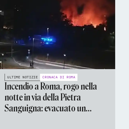
ULTIME NOTIZIE
CRONACA DI ROMA
Incendio a Roma, rogo nella
notte in via della Pietra
Sanguigna: evacuato un
palazzo