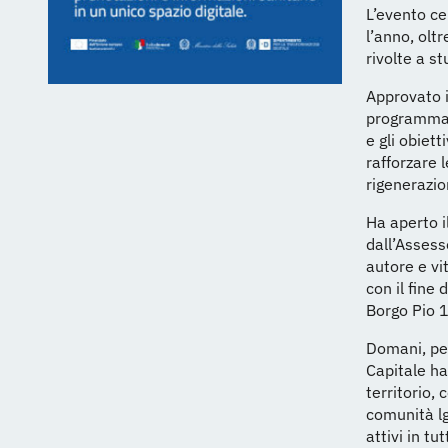
L’evento ce
l’anno, oltr
rivolte a s
Approvato i
programma c
e gli obiet
rafforzare 
rigenerazio
Ha aperto i
dall’Assess
autore e vi
con il fine 
Borgo Pio 
Domani, per
Capitale ha 
territorio,
comunità lg
attivi in t