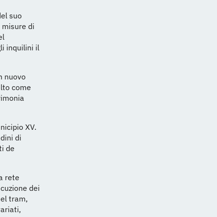
del suo
e misure di
el
 inquilini il
un nuovo
celto come
erimonia
nicipio XV.
dini di
ti de
a rete
secuzione dei
del tram,
ariati,