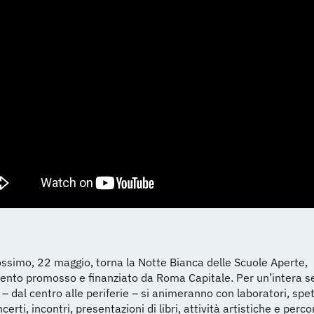
ssimo, 22 maggio, torna la Notte Bianca delle Scuole Aperte,
nto promosso e finanziato da Roma Capitale. Per un’intera se
– dal centro alle periferie – si animeranno con laboratori, spet
erti, incontri, presentazioni di libri, attività artistiche e percor