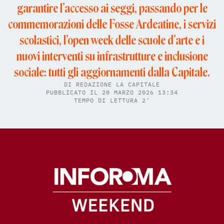
garantire l’accesso ai seggi, passando per le
commemorazioni delle Fosse Ardeatine, i servizi
scolastici, l’open week delle scuole d’arte e i
nuovi interventi su infrastrutture e inclusione
sociale: tutti gli aggiornamenti dalla Capitale.
DI
REDAZIONE LA CAPITALE
PUBBLICATO IL 20 MARZO 2026 13:34
TEMPO DI LETTURA 2'