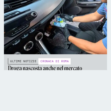
ULTIME NOTIZIE
CRONACA DI ROMA
Droga nascosta anche nel mercato
Trionfale: 13 arresti tra Roma e Cerveteri,
sequestrati oltre 3,4 chili di stupefacenti e
23 ORE FA - TEMPO DI LETTURA 5'
95mila euro