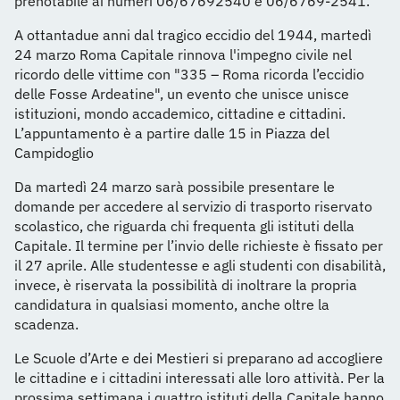
prenotabile ai numeri 06/67692540 e 06/6769-2541.
A ottantadue anni dal tragico eccidio del 1944, martedì
24 marzo Roma Capitale rinnova l'impegno civile nel
ricordo delle vittime con "335 – Roma ricorda l’eccidio
delle Fosse Ardeatine", un evento che unisce unisce
istituzioni, mondo accademico, cittadine e cittadini.
L’appuntamento è a partire dalle 15 in Piazza del
Campidoglio
Da martedì 24 marzo sarà possibile presentare le
domande per accedere al servizio di trasporto riservato
scolastico, che riguarda chi frequenta gli istituti della
Capitale. Il termine per l’invio delle richieste è fissato per
il 27 aprile. Alle studentesse e agli studenti con disabilità,
invece, è riservata la possibilità di inoltrare la propria
candidatura in qualsiasi momento, anche oltre la
scadenza.
Le Scuole d’Arte e dei Mestieri si preparano ad accogliere
le cittadine e i cittadini interessati alle loro attività. Per la
prossima settimana i quattro istituti della Capitale hanno