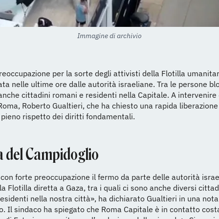
Immagine di archivio
reoccupazione per la sorte degli attivisti della Flotilla umanitar
ta nelle ultime ore dalle autorità israeliane. Tra le persone bl
nche cittadini romani e residenti nella Capitale. A intervenire è
Roma, Roberto Gualtieri, che ha chiesto una rapida liberazione
il pieno rispetto dei diritti fondamentali.
a del Campidoglio
on forte preoccupazione il fermo da parte delle autorità israe
lla Flotilla diretta a Gaza, tra i quali ci sono anche diversi citta
esidenti nella nostra città», ha dichiarato Gualtieri in una nota
. Il sindaco ha spiegato che Roma Capitale è in contatto costa