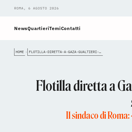
ROMA, 6 AGOSTO 2026
News
Quartieri
Temi
Contatti
HOME
FLOTILLA-DIRETTA-A-GAZA-GUALTIERI-PREOCCUPAZIONE-PER-GLI-ATTIVISTI-SIANO-LIBERATI-AL-PI%C3%B9-PRESTO
Flotilla diretta a G
Il sindaco di Roma: 