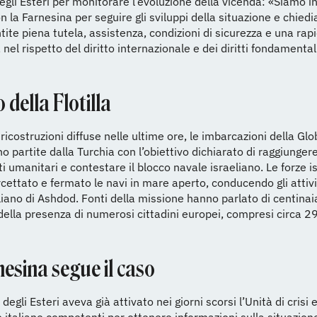
egli Esteri per monitorare l’evoluzione della vicenda: «Siamo i
n la Farnesina per seguire gli sviluppi della situazione e chie
tite piena tutela, assistenza, condizioni di sicurezza e una rap
 nel rispetto del diritto internazionale e dei diritti fondamental
o della Flotilla
ricostruzioni diffuse nelle ultime ore, le imbarcazioni della G
ano partite dalla Turchia con l’obiettivo dichiarato di raggiunge
ti umanitari e contestare il blocco navale israeliano. Le forze i
cettato e fermato le navi in mare aperto, conducendo gli attivis
liano di Ashdod. Fonti della missione hanno parlato di centinaia 
 della presenza di numerosi cittadini europei, compresi circa 29 
esina segue il caso
 degli Esteri aveva già attivato nei giorni scorsi l’Unità di crisi e