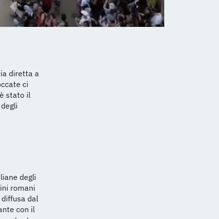
ia diretta a
occate ci
 stato il
 degli
liane degli
dini romani
 diffusa dal
nte con il