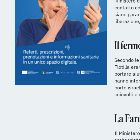
Ministero d
contatto co
siano garan
liberazione,
Il ferm
Secondo le 
Flotilla er
portare aiu
hanno inter
porto israe
coinvolti e
La Farn
Il Ministero