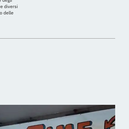
 degli
re diversi
o delle