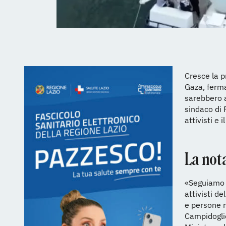
Cresce la p
Gaza, ferma
sarebbero a
sindaco di 
attivisti e 
La not
«Seguiamo c
attivisti de
e persone r
Campidoglio