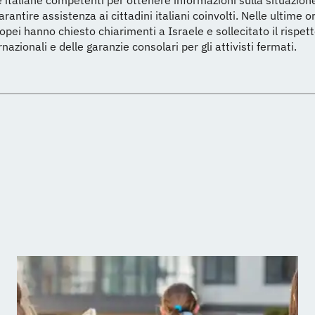
italiane competenti per ottenere informazioni sulla situazione
garantire assistenza ai cittadini italiani coinvolti. Nelle ultime o
opei hanno chiesto chiarimenti a Israele e sollecitato il rispett
azionali e delle garanzie consolari per gli attivisti fermati.