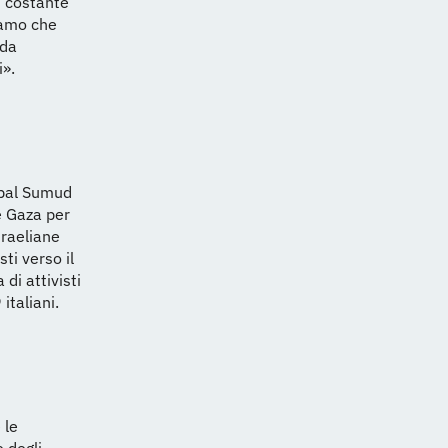
n costante
diamo che
ida
i».
lobal Sumud
re Gaza per
sraeliane
ti verso il
di attivisti
italiani.
 le