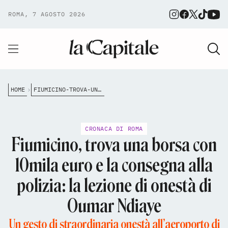
ROMA, 7 AGOSTO 2026
HOME
FIUMICINO-TROVA-UNA-BORSA-CON-10MILA-EURO-E-LA-CONSEGNA-ALLA-POLIZIA-LA-LEZIONE-DI-ONEST%C3%A0-DI-OUMAR-NDIAYE
CRONACA DI ROMA
Fiumicino, trova una borsa con
10mila euro e la consegna alla
polizia: la lezione di onestà di
Oumar Ndiaye
Un gesto di straordinaria onestà all’aeroporto di