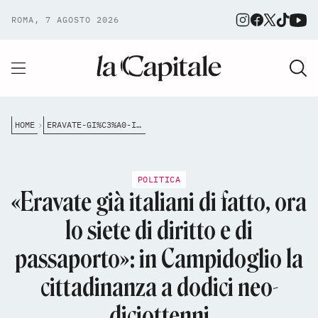
ROMA, 7 AGOSTO 2026
HOME
ERAVATE-GI%C3%A0-ITALIANI-DI-FATTO-ORA-LO-SIETE-DI-DIRITTO-E-DI-PASSAPORTO-IN-CAMPIDOGLIO-LA-CITTADINANZA-A-DODICI-NEO-DICIOTTENNI
POLITICA
«Eravate già italiani di fatto, ora
lo siete di diritto e di
passaporto»: in Campidoglio la
cittadinanza a dodici neo-
diciottenni