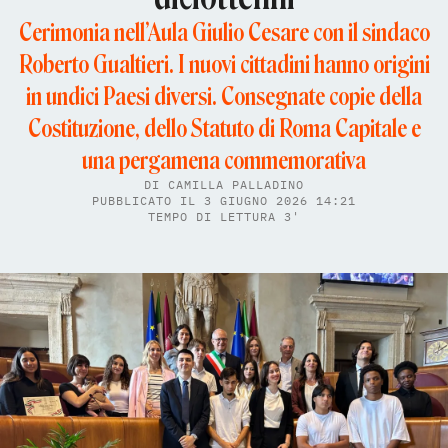
Cerimonia nell’Aula Giulio Cesare con il sindaco
Roberto Gualtieri. I nuovi cittadini hanno origini
in undici Paesi diversi. Consegnate copie della
Costituzione, dello Statuto di Roma Capitale e
una pergamena commemorativa
DI
CAMILLA PALLADINO
PUBBLICATO IL 3 GIUGNO 2026 14:21
TEMPO DI LETTURA 3'