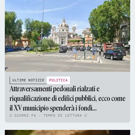
ULTIME NOTIZIE
POLITICA
Attraversamenti pedonali rialzati e
riqualificazione di edifici pubblici, ecco come
il XV municipio spenderà i fondi
2 GIORNI FA - TEMPO DI LETTURA 2'
dell'assestamento di bilancio