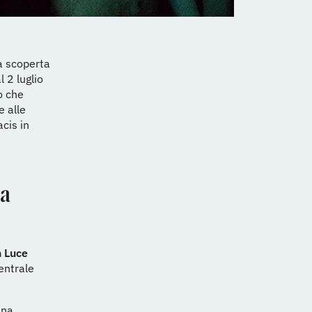
la scoperta
l 2 luglio
o che
e alle
acis in
da
 Luce
Centrale
una