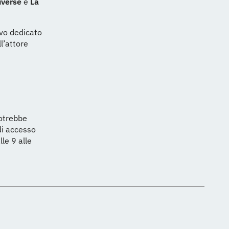
iverse
e
La
ivo dedicato
l’attore
potrebbe
 di accesso
lle 9 alle