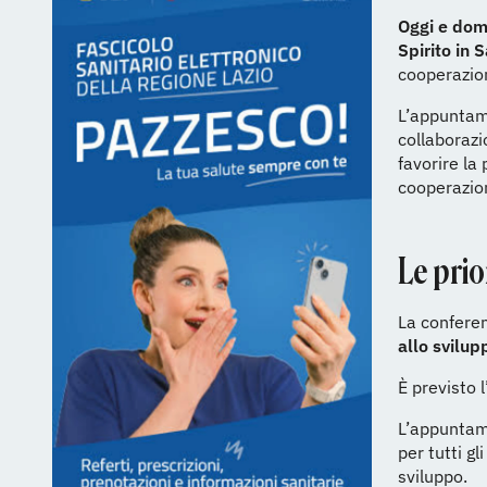
Oggi e dom
Spirito in 
cooperazio
L’appuntam
collaborazi
favorire la 
cooperazion
Le prio
La conferen
allo svilup
È previsto 
L’appuntam
per tutti g
sviluppo.