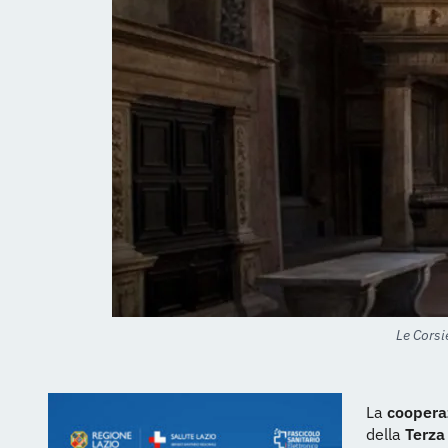
Le Corsi
La
cooperaz
della
Terza