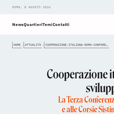
ROMA, 8 AGOSTO 2026
News
Quartieri
Temi
Contatti
HOME
ATTUALITÀ
COOPERAZIONE-ITALIANA-ROMA-CONFERENZA-NAZIONALE-CO-OPERA-2026
Cooperazione it
svilup
La Terza Conferenza
e alle Corsie Sisti