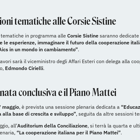
ioni tematiche alle Corsie Sistine
i tematiche in programma alle
Corsie Sistine
saranno dedicate
e le esperienze, immaginare il futuro della cooperazione ital
 Aics in un mondo in cambiamento”
.
lavori sarà il viceministro degli Affari Esteri con delega alla c
po,
Edmondo Cirielli
.
nata conclusiva e il Piano Mattei
7 maggio
, è prevista una sessione plenaria dedicata a
“Educaz
alla base di crescita e sviluppo”
, seguita da altre sessioni t
gio, all’
Auditorium della Conciliazione
, si terrà la quarta e ul
lenaria,
“La cooperazione italiana per il Piano Mattei”
.