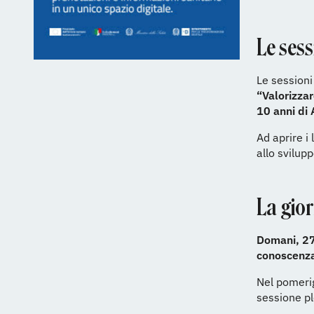
Le sess
Le session
“Valorizzar
10 anni di
Ad aprire i 
allo svilup
La gior
Domani, 2
conoscenza 
Nel pomerig
sessione p