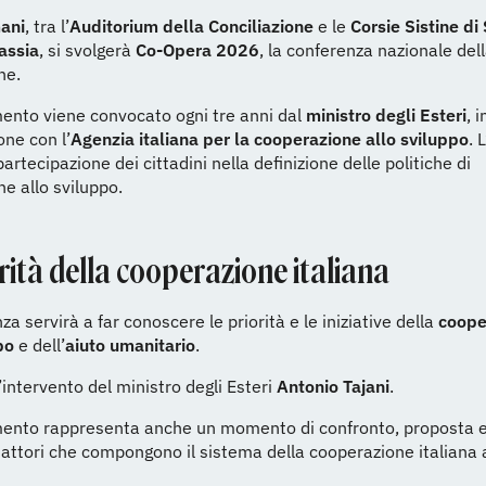
ani
, tra l’
Auditorium della Conciliazione
e le
Corsie Sistine di
Sassia
, si svolgerà
Co-Opera 2026
, la conferenza nazionale del
ne.
ento viene convocato ogni tre anni dal
ministro degli Esteri
, i
one con l’
Agenzia italiana per la cooperazione allo sviluppo
. 
partecipazione dei cittadini nella definizione delle politiche di
e allo sviluppo.
rità della cooperazione italiana
za servirà a far conoscere le priorità e le iniziative della
coope
po
e dell’
aiuto umanitario
.
l’intervento del ministro degli Esteri
Antonio Tajani
.
ento rappresenta anche un momento di confronto, proposta e
li attori che compongono il sistema della cooperazione italiana 