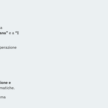
 a
iana”
e a
“I
ooperazione
ione e
ematiche.
tima