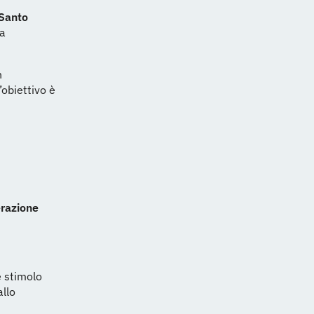
 Santo
la
n
L’obiettivo è
razione
 stimolo
allo