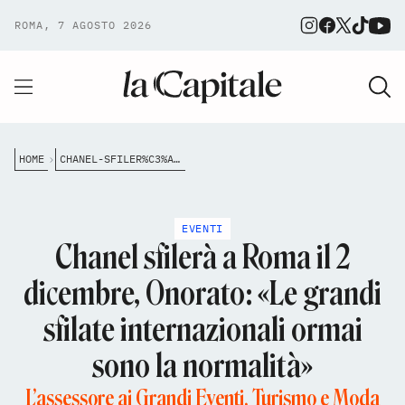
ROMA, 7 AGOSTO 2026
HOME
CHANEL-SFILER%C3%A0-A-ROMA-IL-2-DICEMBRE-ONORATO-LE-GRANDI-SFILATE-INTERNAZIONALI-ORMAI-SONO-LA-NORMALIT%C3%A0
EVENTI
Chanel sfilerà a Roma il 2
dicembre, Onorato: «Le grandi
sfilate internazionali ormai
sono la normalità»
L’assessore ai Grandi Eventi, Turismo e Moda