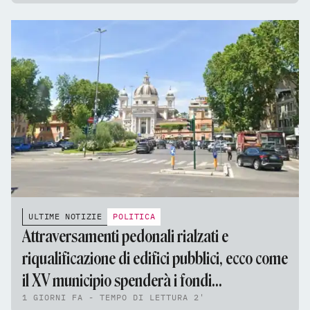
ULTIME NOTIZIE
POLITICA
Attraversamenti pedonali rialzati e
riqualificazione di edifici pubblici, ecco come
il XV municipio spenderà i fondi
1 GIORNI FA - TEMPO DI LETTURA 2'
dell'assestamento di bilancio