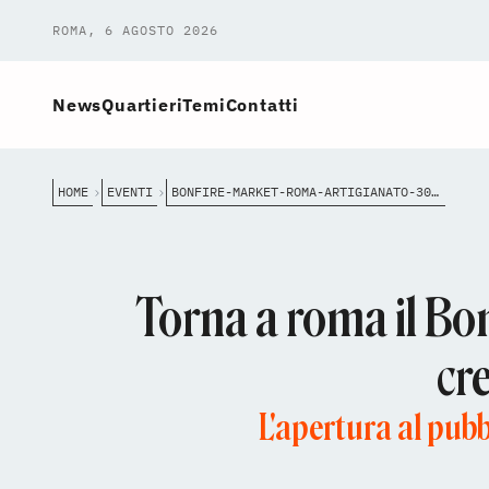
ROMA, 6 AGOSTO 2026
News
Quartieri
Temi
Contatti
HOME
EVENTI
BONFIRE-MARKET-ROMA-ARTIGIANATO-30-NOVEMBRE
Torna a roma il Bo
cr
L'apertura al pub