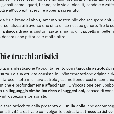
igianali come liquori, tisane, sale viola, oleoliti, candele e zaff
oltre all'olio extravergine appena spremuto.
ida
è un brand di abbigliamento sostenibile che recupera abiti
personalizza attraverso uno stile unico nel suo genere. Tre le s
una giacca di jeans customizzata a mano, un cappello in pelle 
 decorazione pittorica e molto altro.
i e trucchi artistici
 la manifestazione l'appuntamento con i
tarocchi astrologici
a
enuto
. La sua attività consiste in un'interpretazione originale d
i tarocchi letti in chiave astrologica, mettendo così in comuni
antiche e profondamente affascinanti. Un'occasione per il pubbl
 a
un linguaggio simbolico ricco di suggestioni,
capace di conn
e introspezione personale.
 sarà arricchita dalla presenza di
Emilia Zoila
, che accompag
un'attività creativa e coinvolgente dedicata al
trucco artistico