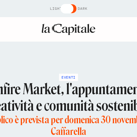
LIGHT
DARK
EVENTI
nfire Market, l'appuntamen
eatività e comunità sostenib
blico è prevista per domenica 30 novemb
Caffarella