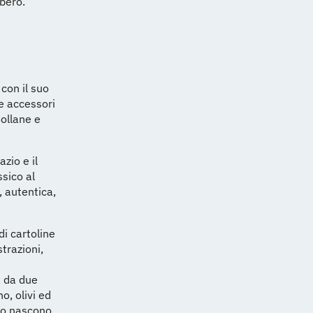
ibero.
con il suo
ne accessori
Collane e
zio e il
ssico al
 autentica,
di cartoline
strazioni,
a da due
o, olivi ed
ano nascono