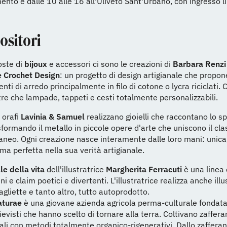
nto è dalle 10 alle 16 all'Uliveto Sant'Urbano, con ingresso l
ositori
oste di
bijoux
e accessori ci sono le creazioni di
Barbara Renzi
e
Crochet Design
: un progetto di design artigianale che propo
ti di arredo principalmente in filo di cotone o lycra riciclati. 
ltre che lampade, tappeti e cesti totalmente personalizzabili.
i orafi
Lavinia & Samuel
realizzano gioielli che raccontano lo spa
formando il metallo in piccole opere d'arte che uniscono il cla
eo. Ogni creazione nasce interamente dalle loro mani: unica,
ma perfetta nella sua verità artigianale.
le della vita
dell'illustratrice
Margherita Ferracuti
è una linea 
 e claim poetici e divertenti. L'illustratrice realizza anche illu
gliette e tanto altro, tutto autoprodotto.
turae
è una giovane azienda agricola perma-culturale fondat
ievisti che hanno scelto di tornare alla terra. Coltivano zafferan
nali con metodi totalmente organico-rigenerativi. Dallo zaffer