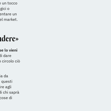
e un tocco
gici o
mentare un
el market.
endere»
se lo vieni
di dare
 circolo ciò
ia da
 questi
re agli
i chi saprà
cose di