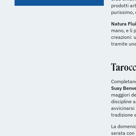
prodotti art
purissimo, 
Natura Flu
mano, e li 
creazioni: 
tramite una
Tarocch
Completano
Susy
Benv
maggiori de
discipline 
avvicinarsi
tradizione 
La domenica
serata con 