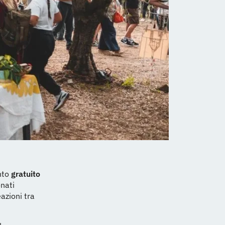
ento
gratuito
onati
azioni tra