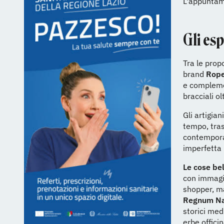
L'appuntame
Gli esp
Tra le prop
brand
Rop
e complemen
bracciali o
Gli artigian
tempo, tras
contemporan
imperfetta 
Le cose bel
con immagini
shopper, ma
Regnum Na
storici med
erbe offici