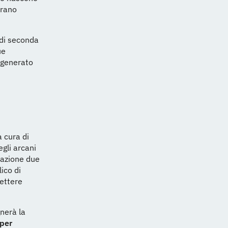
erano
 di seconda
ue
rigenerato
 cura di
egli arcani
cazione due
ico di
ettere
nerà la
 per