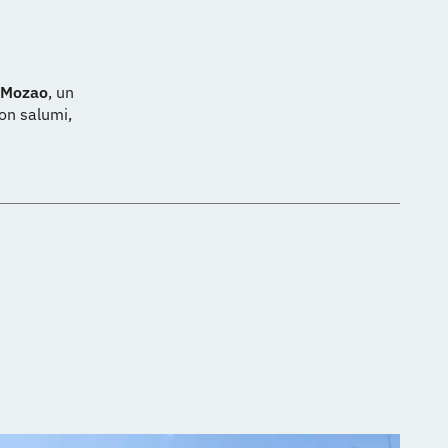
Mozao
, un
con salumi,