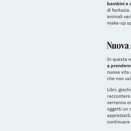
bambini e 
di fantasia
animali var
make-up spe
Nuova 
In questa e
a prendere
nuova vita 
che non usi
Libri, gioc
raccontare.
verranno es
oggetti un 
apprezzarli
continuare 