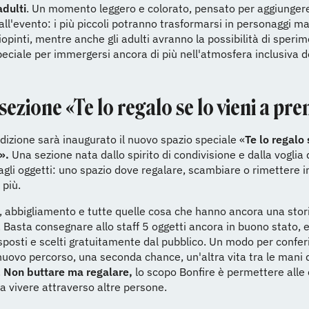
adulti
. Un momento leggero e colorato, pensato per aggiunger
 all'evento: i più piccoli potranno trasformarsi in personaggi ma
iopinti, mentre anche gli adulti avranno la possibilità di speri
ciale per immergersi ancora di più nell'atmosfera inclusiva d
sezione «Te lo regalo se lo vieni a pr
dizione sarà inaugurato il nuovo spazio speciale «
Te lo regalo 
».
Una sezione nata dallo spirito di condivisione e dalla voglia 
agli oggetti: uno spazio dove regalare, scambiare o rimettere in
 più.
hi, abbigliamento e tutte quelle cosa che hanno ancora una stor
 Basta consegnare allo staff 5 oggetti ancora in buono stato, e
posti e scelti gratuitamente dal pubblico. Un modo per conferi
nuovo percorso, una seconda chance, un'altra vita tra le mani d
.
Non buttare ma regalare,
lo scopo Bonfire è permettere alle 
a vivere attraverso altre persone.