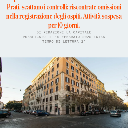
Prati, scattano i controlli: riscontrate omissioni
nella registrazione degli ospiti. Attività sospesa
per 10 giorni.
DI
REDAZIONE LA CAPITALE
PUBBLICATO IL 15 FEBBRAIO 2026 16:56
TEMPO DI LETTURA 2'