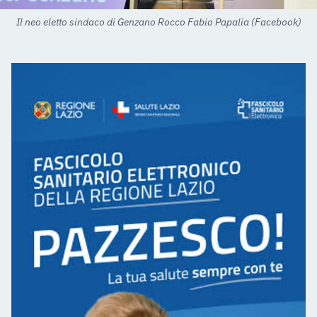
Il neo eletto sindaco di Genzano Rocco Fabio Papalia (Facebook)