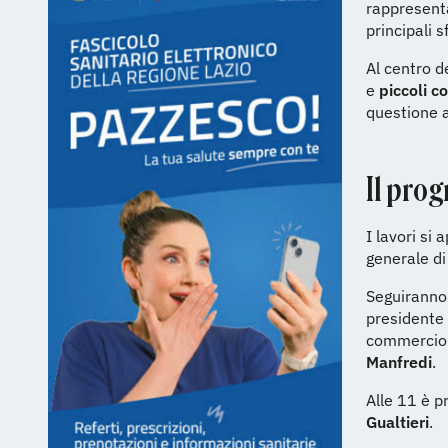
rappresenta
principali s
Al centro de
e
piccoli c
questione a
Il pro
I lavori si
generale di
Seguiranno 
presidente
commerci
Manfredi
.
Alle 11 è p
Gualtieri
.