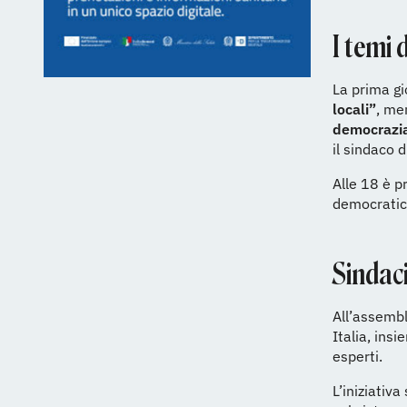
I temi 
La prima gi
locali”
, me
democrazia:
il sindaco 
Alle 18 è p
democrati
Sindaci
All’assembl
Italia, ins
esperti.
L’iniziativ