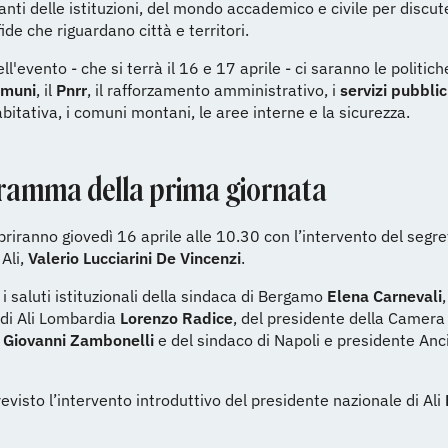
nti delle istituzioni, del mondo accademico e civile per discut
fide che riguardano città e territori.
ll'evento - che si terrà il 16 e 17 aprile - ci saranno le politic
omuni
, il
Pnrr
, il rafforzamento amministrativo, i
servizi pubblic
bitativa, i comuni montani, le aree interne e la sicurezza.
gramma della prima giornata
 apriranno giovedì 16 aprile alle 10.30 con l’intervento del segre
 Ali,
Valerio Lucciarini De Vincenzi
.
i saluti istituzionali della sindaca di Bergamo
Elena Carnevali
,
 di Ali Lombardia
Lorenzo Radice
, del presidente della Camera 
o
Giovanni Zambonelli
e del sindaco di Napoli e presidente Anc
revisto l’intervento introduttivo del presidente nazionale di Ali