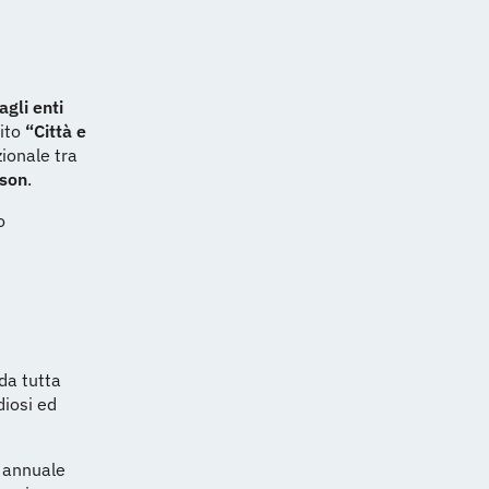
agli enti
tito
“Città e
zionale tra
son
.
o
da tutta
diosi ed
o annuale