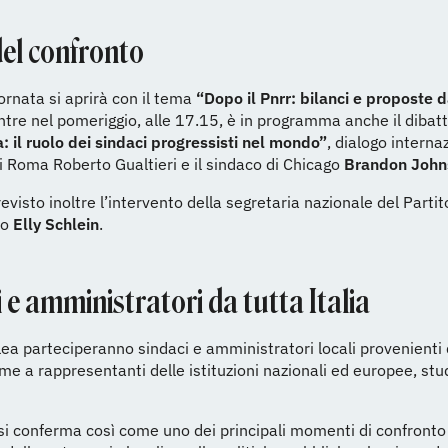
del confronto
ornata si aprirà con il tema
“Dopo il Pnrr: bilanci e proposte d
ntre nel pomeriggio, alle 17.15, è in programma anche il dibat
 il ruolo dei sindaci progressisti nel mondo”
, dialogo interna
di Roma Roberto Gualtieri e il sindaco di Chicago
Brandon John
revisto inoltre l’intervento della segretaria nazionale del Partit
co
Elly Schlein
.
 e amministratori da tutta Italia
ea parteciperanno sindaci e amministratori locali provenienti 
ieme a rappresentanti delle istituzioni nazionali ed europee, stu
a si conferma così come uno dei principali momenti di confront