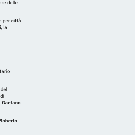
ere delle
he per
città
i
, la
tario
 del
di
i
Gaetano
Roberto