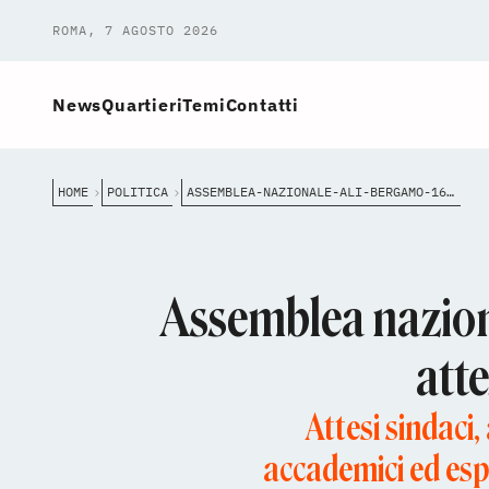
ROMA, 7 AGOSTO 2026
News
Quartieri
Temi
Contatti
HOME
POLITICA
ASSEMBLEA-NAZIONALE-ALI-BERGAMO-16-17-APRILE-2026
Assemblea nazion
atte
Attesi sindaci,
accademici ed espe