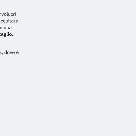
nvolucri
occultata
in una
taglio
,
a, dove è