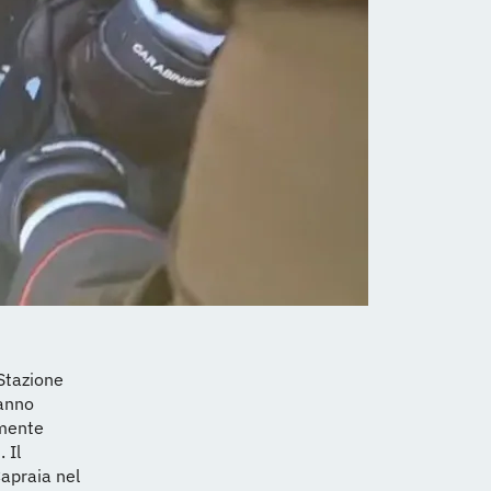
 Stazione
hanno
emente
 Il
Capraia nel