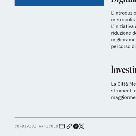
L’introduzi
metropolita
L’iniziativa
riduzione d
miglioramen
percorso di
Investi
La Città Me
strumenti d
maggiorment
CONDIVIDI ARTICOLO