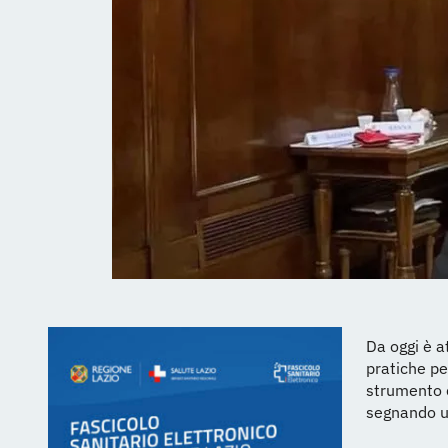
Da oggi è a
pratiche per
strumento c
segnando u