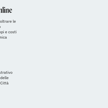
nline
oltrare le
o
pi e costi
unica
strativo
 delle
 Città