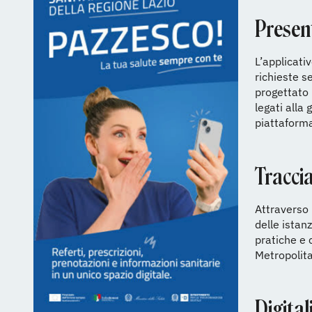
Presen
L’applicativ
richieste s
progettato 
legati alla
piattaforma
Traccia
Attraverso 
delle istan
pratiche e 
Metropolita
Digital