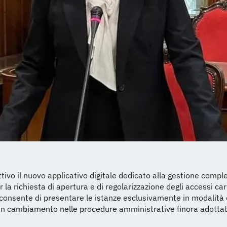
ttivo il nuovo applicativo digitale dedicato alla gestione compl
 la richiesta di apertura e di regolarizzazione degli accessi carr
onsente di presentare le istanze esclusivamente in modalità d
n cambiamento nelle procedure amministrative finora adottat