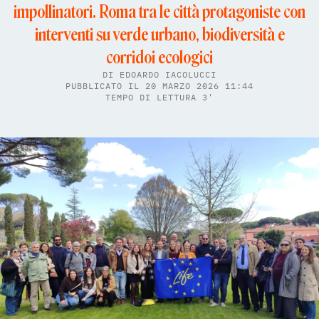
impollinatori. Roma tra le città protagoniste con
interventi su verde urbano, biodiversità e
corridoi ecologici
DI
EDOARDO IACOLUCCI
PUBBLICATO IL 20 MARZO 2026 11:44
TEMPO DI LETTURA 3'