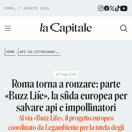
ROMA, 7 AGOSTO 2026
HOME
API-IN-CITT%C3%A0-AL-VIA-IL-PROGETTO-EUROPEO-BUZZ-LIFE-ROMA-IN-PRIMA-LINEA-PER-SALVARE-GLI-IMPOLLINATORI
ATTUALITÀ
Roma torna a ronzare: parte
«Buzz Life», la sfida europea per
salvare api e impollinatori
Al via «Buzz Life», il progetto europeo
coordinato da Legambiente per la tutela degli