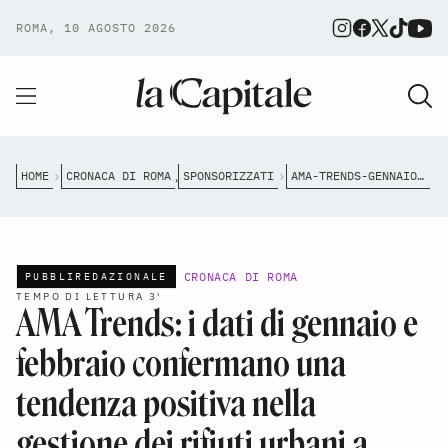
ROMA, 10 AGOSTO 2026
HOME
CRONACA DI ROMA
SPONSORIZZATI
AMA-TRENDS-GENNAIO-FEBBRAIO-2026-RIFIUTI-ROMA
,
CRONACA DI ROMA
PUBBLIREDAZIONALE
TEMPO DI LETTURA 3'
AMA Trends: i dati di gennaio e
febbraio confermano una
tendenza positiva nella
gestione dei rifiuti urbani a