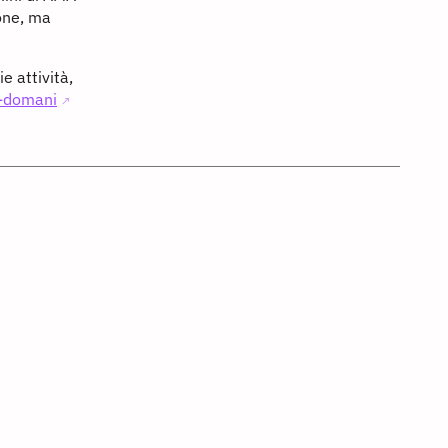
ione, ma
e attività,
e-domani