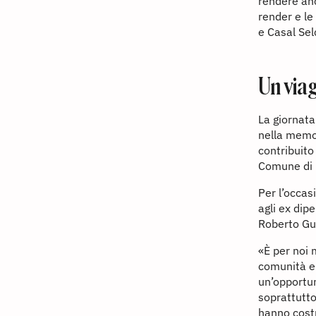
rendere anc
render e le
e Casal Sel
Un viag
La giornata
nella memo
contribuito
Comune di R
Per l’occas
agli ex dip
Roberto Gua
«È per noi 
comunità e 
un’opportun
soprattutto
hanno costr