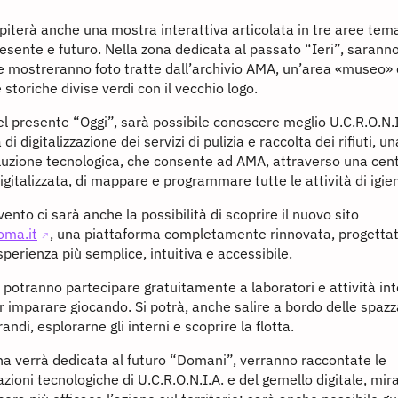
piterà anche una mostra interattiva articolata in tre aree tem
esente e futuro. Nella zona dedicata al passato “Ieri”, sarann
e mostreranno foto tratte dall’archivio AMA, un’area «museo» 
e storiche divise verdi con il vecchio logo.
el presente “Oggi”, sarà possibile conoscere meglio U.C.R.O.N.I.
 digitalizzazione dei servizi di pulizia e raccolta dei rifiuti, u
luzione tecnologica, che consente ad AMA, attraverso una cen
igitalizzata, di mappare e programmare tutte le attività di igi
vento ci sarà anche la possibilità di scoprire il nuovo sito
ma.it
, una piattaforma completamente rinnovata, progetta
esperienza più semplice, intuitiva e accessibile.
li potranno partecipare gratuitamente a laboratori e attività int
 imparare giocando. Si potrà, anche salire a bordo delle spazza
andi, esplorarne gli interni e scoprire la flotta.
na verrà dedicata al futuro “Domani”, verranno raccontate le
ioni tecnologiche di U.C.R.O.N.I.A. e del gemello digitale, mir