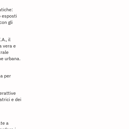
atiche:
o esposti
con gli
A., il
na vera e
trale
ene urbana.
ta per
erattive
trici e dei
ate a