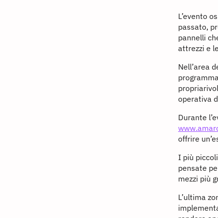
L’evento os
passato, pr
pannelli ch
attrezzi e l
Nell’area d
programma di
propriarivo
operativa d
Durante l’e
www.amaro
offrire un’
I più picco
pensate per
mezzi più gr
L’ultima zo
implementaz