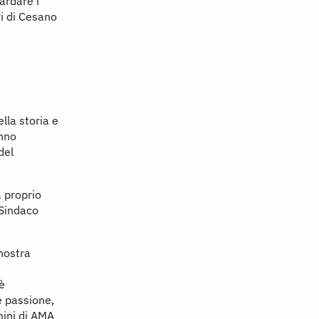
ardare i
ri di Cesano
lla storia e
anno
del
a proprio
 Sindaco
 nostra
 è
e passione,
mini di AMA