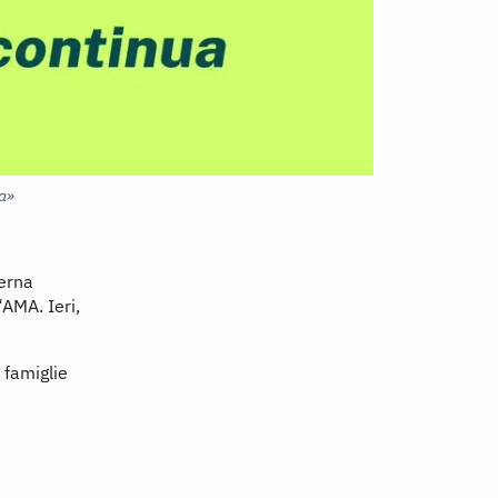
ua»
terna
“AMA. Ieri,
 famiglie