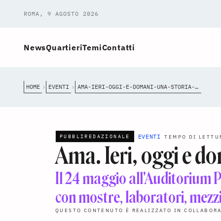
ROMA, 9 AGOSTO 2026
News
Quartieri
Temi
Contatti
HOME
EVENTI
AMA-IERI-OGGI-E-DOMANI-UNA-STORIA-CHE-CONTINUA
EVENTI
PUBBLIREDAZIONALE
TEMPO DI LETTU
Ama. Ieri, oggi e d
Il 24 maggio all'Auditorium P
con mostre, laboratori, mezzi 
QUESTO CONTENUTO È REALIZZATO IN COLLABOR