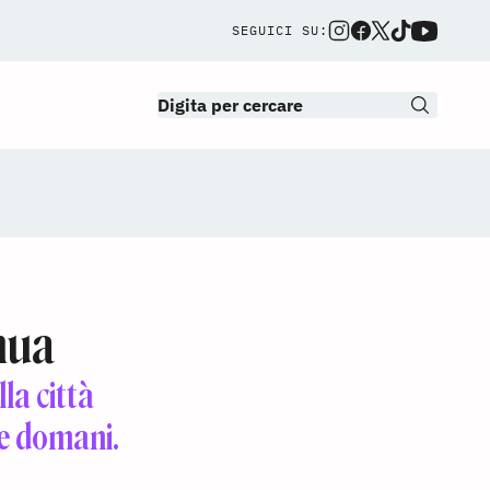
SEGUICI SU:
nua
la città
 e domani.