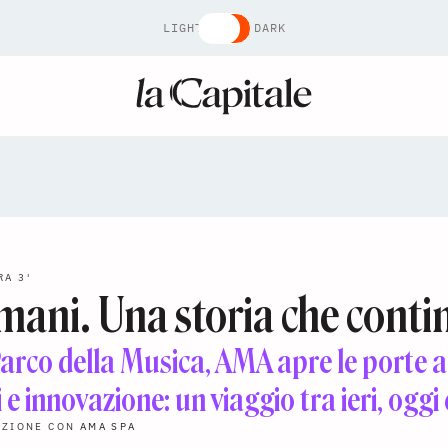
LIGHT
DARK
RA 3'
omani. Una storia che conti
arco della Musica, AMA apre le porte al
e innovazione: un viaggio tra ieri, oggi
AZIONE CON
AMA SPA