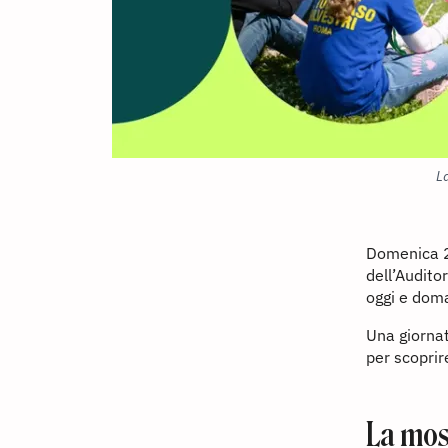
La
Domenica 24
dell’Audito
oggi e doma
Una giornat
per scoprir
La mos