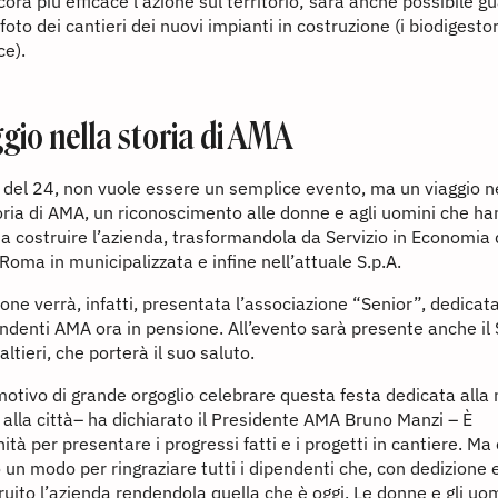
ora più efficace l’azione sul territorio; sarà anche possibile gu
 foto dei cantieri dei nuovi impianti in costruzione (i biodigesto
ce).
gio nella storia di AMA
 del 24, non vuole essere un semplice evento, ma un viaggio ne
ria di AMA, un riconoscimento alle donne e agli uomini che h
 a costruire l’azienda, trasformandola da Servizio in Economia 
oma in municipalizzata e infine nell’attuale S.p.A.
ione verrà, infatti, presentata l’associazione “Senior”, dedicat
endenti AMA ora in pensione. All’evento sarà presente anche il
ltieri, che porterà il suo saluto.
motivo di grande orgoglio celebrare questa festa dedicata alla
alla città– ha dichiarato il Presidente AMA Bruno Manzi – È
ità per presentare i progressi fatti e i progetti in cantiere. Ma
 un modo per ringraziare tutti i dipendenti che, con dedizione 
uito l’azienda rendendola quella che è oggi. Le donne e gli uo